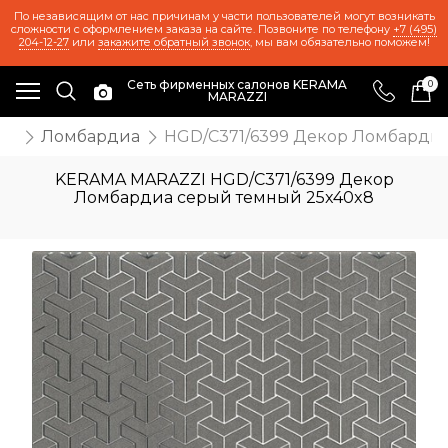
По независящим от нас причинам у части пользователей могут возникать
сложности с оформлением заказа на сайте. Позвоните по телефону
+7 (495)
204-12-27
или
закажите обратный звонок
, мы вам обязательно поможем!
Сеть фирменных салонов KERAMA
0
MARAZZI
ия
Ломбардиа
HGD/C371/6399 Декор Ломбардиа
KERAMA MARAZZI HGD/C371/6399 Декор
Ломбардиа серый темный 25x40x8