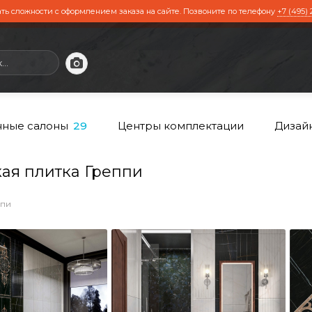
ть сложности с оформлением заказа на сайте. Позвоните по телефону
+7 (495) 
ные салоны
Центры комплектации
Дизай
29
я плитка Греппи
пи