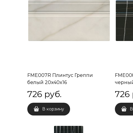
FME007R Плинтус Греппи
FME008
белый 20x40x16
черный
726
 руб.
726
В корзину
В