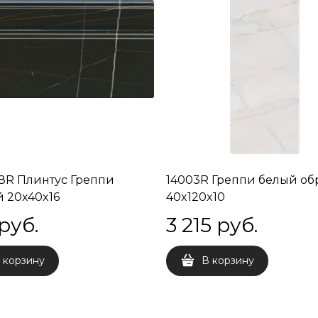
R Плинтус Греппи
14003R Греппи белый об
 20x40x16
40x120x10
 руб.
3 215
 руб.
 корзину
В корзину