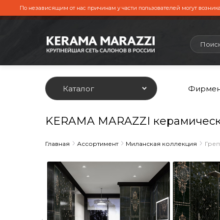
По независящим от нас причинам у части пользователей могут возника
Каталог
Фирмен
KERAMA MARAZZI керамическа
Главная
Ассортимент
Миланская коллекция
Греп