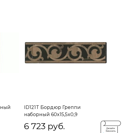
рный
ID121T Бордюр Греппи
наборный 60x15,5x0,9
6 723
 руб.