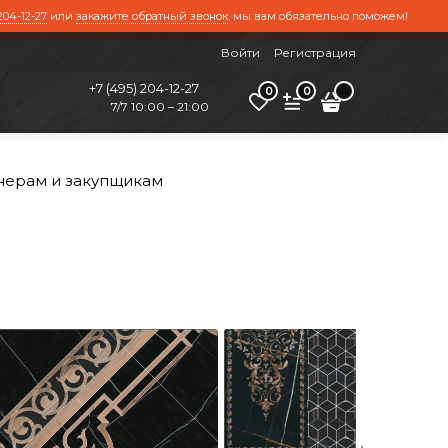
204-12-27
или
закажите обратный звонок
, мы вам обязательно поможем!
Войти
Регистрация
+7 (495) 204-12-27
0
0
7/7 10:00 – 21:00
нерам и закупщикам