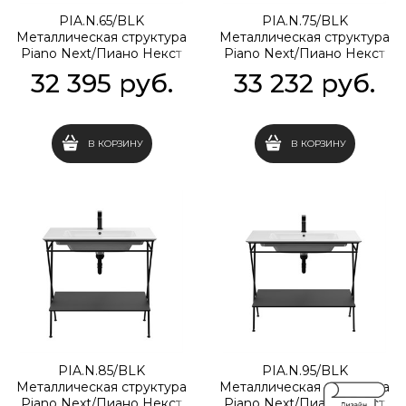
PIA.N.65/BLK
PIA.N.75/BLK
Металлическая структура
Металлическая структура
Piano Next/Пиано Некст
Piano Next/Пиано Некст
напольная 65, черная
напольная 75, черная
32 395
 руб.
33 232
 руб.
матовая
матовая
В КОРЗИНУ
В КОРЗИНУ
PIA.N.85/BLK
PIA.N.95/BLK
Металлическая структура
Металлическая структура
Piano Next/Пиано Некст
Piano Next/Пиано Некст