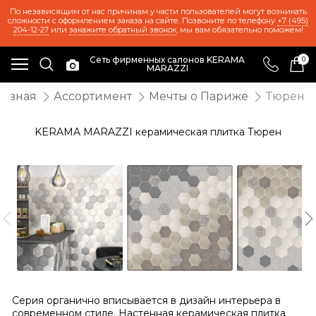
По независящим от нас причинам у части пользователей могут возникать
сложности с оформлением заказа на сайте. Позвоните по телефону
+7 (495)
204-12-27
или
закажите обратный звонок
, мы вам обязательно поможем!
Сеть фирменных салонов KERAMA
0
MARAZZI
лавная
Ассортимент
Мечты о Париже
Тюрен
KERAMA MARAZZI керамическая плитка Тюрен
Серия органично вписывается в дизайн интерьера в
современном стиле. Настенная керамическая плитка