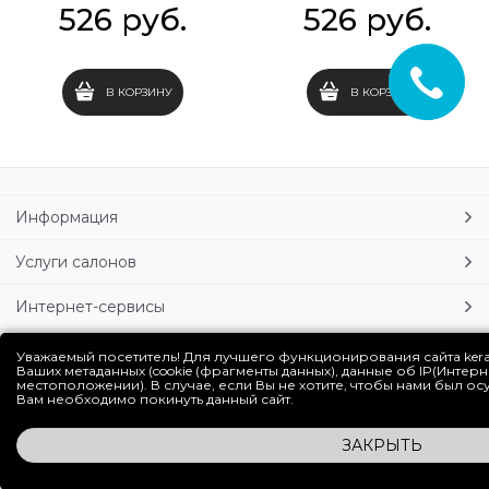
526
 руб.
526
 руб.
В КОРЗИНУ
В КОРЗИНУ
Информация
Услуги салонов
Интернет-сервисы
Личный кабинет
Уважаемый посетитель! Для лучшего функционирования сайта ker
Ваших метаданных (cookie (фрагменты данных), данные об IP(Интер
местоположении). В случае, если Вы не хотите, чтобы нами был о
Блог
Вам необходимо покинуть данный сайт.
ЗАКРЫТЬ
Полная версия сайта