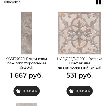
Товаров: 3
SG313402R Понтичелли
HGD/A54/SG1550L Вставка
беж лаппатированный
Понтичелли
15х60х11
лаппатированный 15х15х8
1 667
 руб.
531
 руб.
В КОРЗИНУ
В КОРЗИНУ