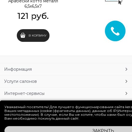
Арабески котто металл
6,5х6,5х7
121
 руб.
В КОРЗИНУ
Информация
Услуги салонов
Интернет-сервисы
Личный кабинет
Уважаемый посетитель! Для лучшего функционирования сайта ker
Ваших метаданных (cookie (фрагменты данных), данные об IP(Интер
местоположении). В случае, если Вы не хотите, чтобы нами был о
Блог
Вам необходимо покинуть данный сайт.
ЗАКРЫТЬ