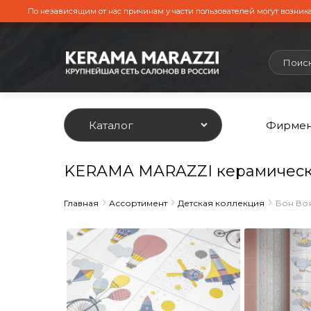
По независящим от нас причинам у части пользователей могут возника
Каталог
Фирмен
KERAMA MARAZZI керамическ
Главная
Ассортимент
Детская коллекция
Бон Во