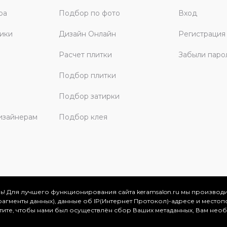
ра
Подбор по фото
Вход
ики
Дизайн Онлайн
Регистрация
Расчет плитки
Забыли паро
Подбор плитки
Подбор затирки
изайнерам
Подбор клея
ь! Для лучшего функционирования сайта keramsalon.ru мы производ
фрагменты данных), данные об IP(Интернет Протокол)-адресе и местоп
скве и Московской области, 2026
отите, чтобы нами был осуществлён сбор Ваших метаданных, Вам нео
.
ация представлена на сайте в ознакомительных целях и ни