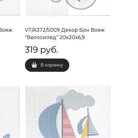
 Вояж
VT/A372/5009 Декор Бон Вояж
"Велосипед" 20x20x6,9
319
 руб.
В корзину