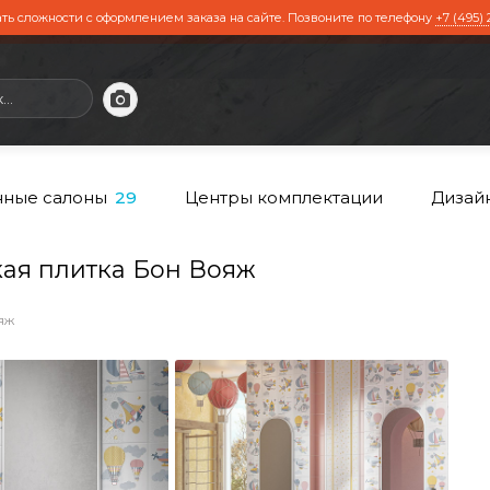
ть сложности с оформлением заказа на сайте. Позвоните по телефону
+7 (495) 
ные салоны
Центры комплектации
Дизай
29
ая плитка Бон Вояж
яж