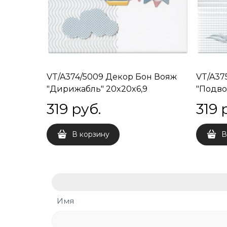
VT/A374/5009 Декор Бон Вояж
VT/A37
"Дирижабль" 20x20x6,9
"Подво
319
 руб.
319
 
В корзину
В
Имя