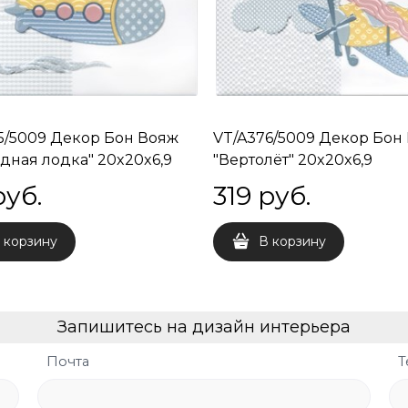
5/5009 Декор Бон Вояж
VT/A376/5009 Декор Бон
дная лодка" 20x20x6,9
"Вертолёт" 20x20x6,9
руб.
319
 руб.
 корзину
В корзину
Запишитесь на дизайн интерьера
Почта
Т