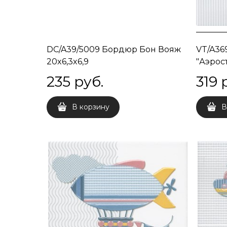
DC/A39/5009 Бордюр Бон Вояж
VT/A36
20x6,3x6,9
"Аэрост
235
 руб.
319
 
В корзину
В