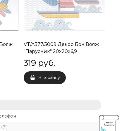
 Вояж
VT/A377/5009 Декор Бон Вояж
"Парусник" 20x20x6,9
319
 руб.
В корзину
елефон