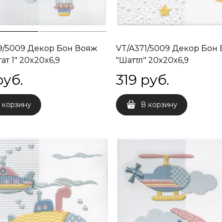
9/5009 Декор Бон Вояж
VT/A371/5009 Декор Бон
ат 1" 20x20x6,9
"Шаттл" 20x20x6,9
руб.
319
 руб.
 корзину
В корзину