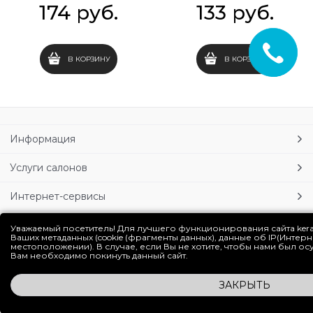
174
 руб.
133
 руб.
В КОРЗИНУ
В КОРЗИНУ
Информация
Услуги салонов
Интернет-сервисы
Личный кабинет
Уважаемый посетитель! Для лучшего функционирования сайта ker
Ваших метаданных (cookie (фрагменты данных), данные об IP(Интер
местоположении). В случае, если Вы не хотите, чтобы нами был о
Блог
Вам необходимо покинуть данный сайт.
ЗАКРЫТЬ
Полная версия сайта