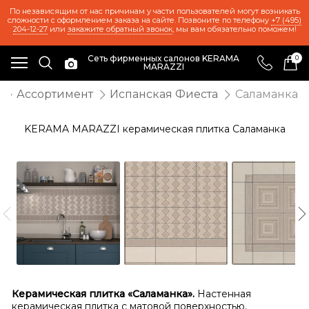
По независящим от нас причинам у части пользователей могут возникать
сложности с оформлением заказа на сайте. Позвоните по телефону
+7 (495)
204-12-27
или
закажите обратный звонок
, мы вам обязательно поможем!
Сеть фирменных салонов KERAMA
0
MARAZZI
Ассортимент
Испанская Фиеста
Саламанка
KERAMA MARAZZI керамическая плитка Саламанка
Керамическая плитка «Саламанка».
Настенная
керамическая плитка с матовой поверхностью,