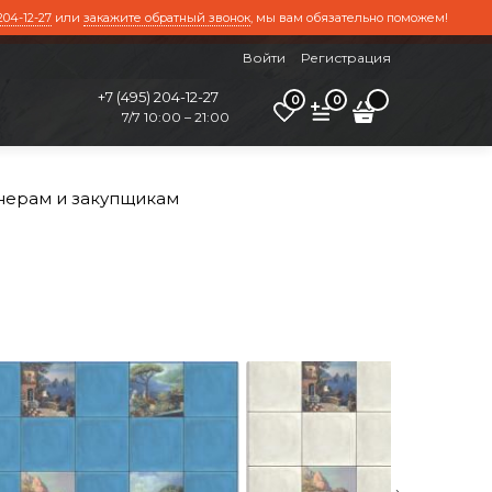
204-12-27
или
закажите обратный звонок
, мы вам обязательно поможем!
Войти
Регистрация
+7 (495) 204-12-27
0
0
7/7 10:00 – 21:00
нерам и закупщикам