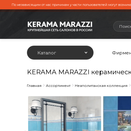
По независящим от нас причинам у части пользователей могут возника
Каталог
Фирмен
KERAMA MARAZZI керамическа
Главная
Ассортимент
Неаполитанская коллекция