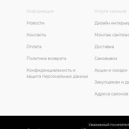
Информация
Услуги салонов
Новости
Дизайн интерье
Контакты
Монтаж сантехн
Оплата
Доставка
Политика возврата
Самовывоз
Конфиденциальность и
Акции и скидки
защита персональных данных
Закупщикам и д
Адреса салонов
Уважаемый посетител