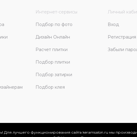
Интернет-сервисы
Личный каби
ра
Подбор по фото
Вход
ики
Дизайн Онлайн
Регистрация
Расчет плитки
Забыли паро
Подбор плитки
Подбор затирки
изайнерам
Подбор клея
ь! Для лучшего функционирования сайта keramsalon.ru мы производ