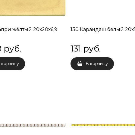
апри жёлтый 20х20х6,9
130 Карандаш белый 20х1
9
 руб.
131
 руб.
 корзину
В корзину