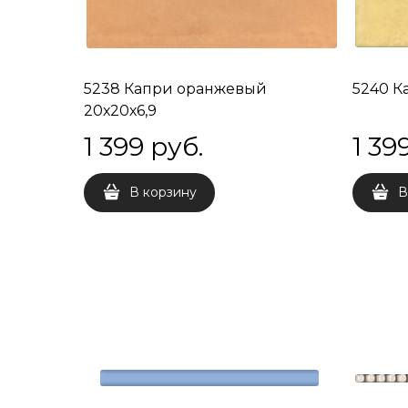
5238 Капри оранжевый
5240 К
20х20х6,9
1 399
 руб.
1 39
В корзину
В