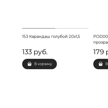
153 Карандаш голубой 20х1,5
POD001
прозр
133
 руб.
179
 
В корзину
В