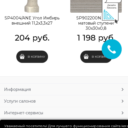
SP4004/ANE Угол Имбирь
SP902200N Перец
внешний 11,2х3,3х27
матовый ступени
30х30х0,8
204
 руб.
1 198
 руб.
В КОРЗИНУ
В КОРЗИНУ
Информация
Услуги салонов
Интернет-сервисы
Личный кабинет
Уважаемый посетитель! Для лучшего функционирования сайта ker