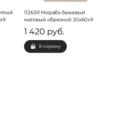
етлый
11263R Мирабо бежевый
x9
матовый обрезной 30x60x9
1 420
 руб.
В корзину