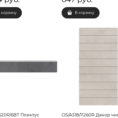
 корзину
В корзину
20R/6BT Плинтус
OS/A318/11260R Декор чи