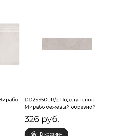
Мирабо
DD253500R/2 Подступенок
й
Мирабо бежевый обрезной
60x14,5x9
326
 руб.
В корзину