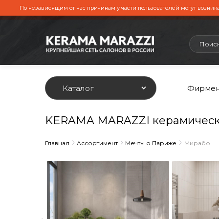
По независящим от нас причинам у части пользователей могут возника
Каталог
Фирмен
KERAMA MARAZZI керамическ
Главная
Ассортимент
Мечты о Париже
Мирабо