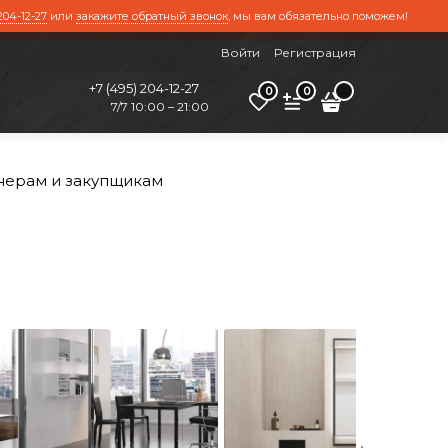
204-12-27
или
закажите обратный звонок
, мы вам обязательно поможем!
Войти
Регистрация
+7 (495) 204-12-27
0
0
7/7 10:00 – 21:00
нерам и закупщикам