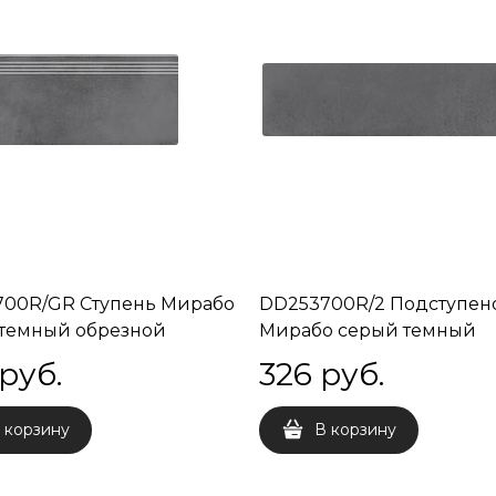
00R/GR Ступень Мирабо
DD253700R/2 Подступен
темный обрезной
Мирабо серый темный
9
обрезной 60х14,5
 руб.
326
 руб.
 корзину
В корзину