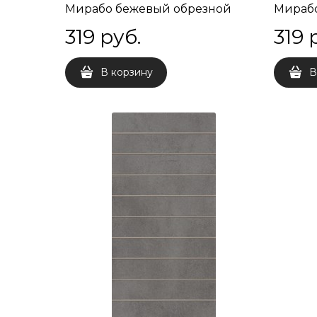
Мирабо бежевый обрезной
Мираб
60x9,5x9
обрезн
319
 руб.
319
 
В корзину
В