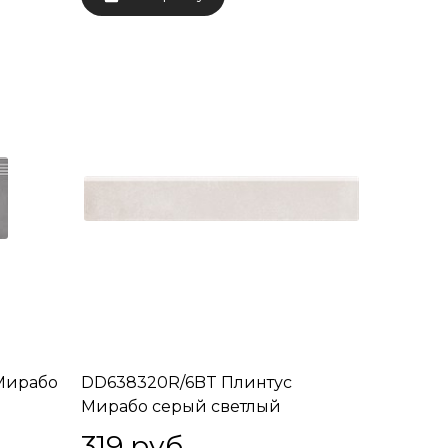
Мирабо
DD638320R/6BT Плинтус
Мирабо серый светлый
обрезной 60x9,5x9
319
 руб.