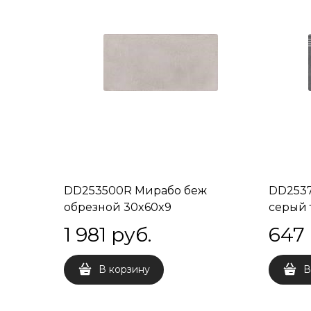
DD253500R Мирабо беж
DD2537
обрезной 30x60x9
серый 
30x60x
1 981
 руб.
647
В корзину
В