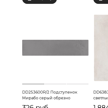
DD253600R/2 Подступенок
DD638
Мирабо серый обрезно
светлы
60x14,5x9
326
 руб.
1 88