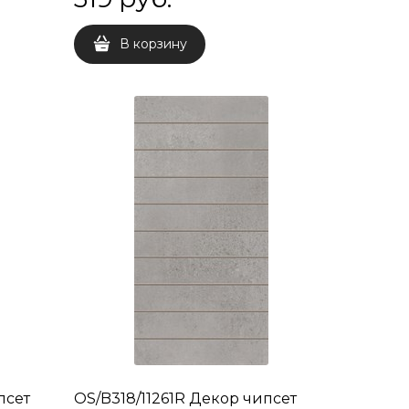
В корзину
псет
OS/B318/11261R Декор чипсет