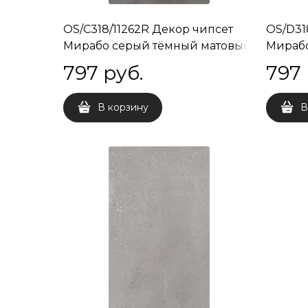
OS/C318/11262R Декор чипсет
OS/D31
Мирабо серый тёмный матовый
Мираб
обрезной 30x60x9
обрезн
797
 руб.
797
В корзину
В