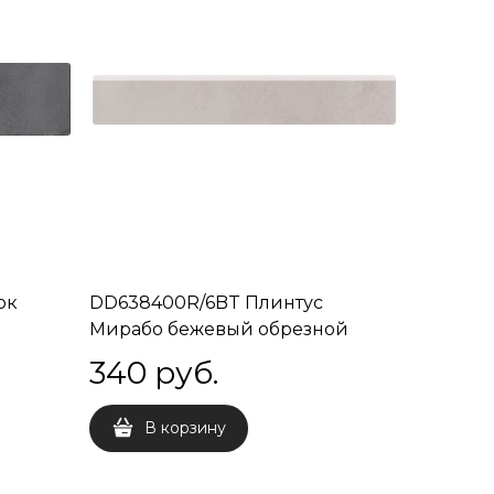
ок
DD638400R/6BT Плинтус
Мирабо бежевый обрезной
60х9,5
340
 руб.
В корзину