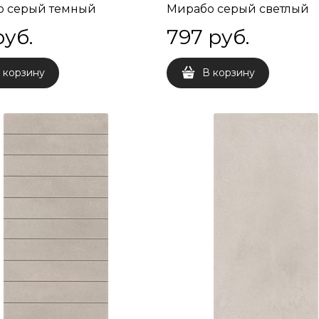
о серый темный
Мирабо серый светлый
ой 60x9,5x9
матовый обрезной 30x60
руб.
797
 руб.
 корзину
В корзину