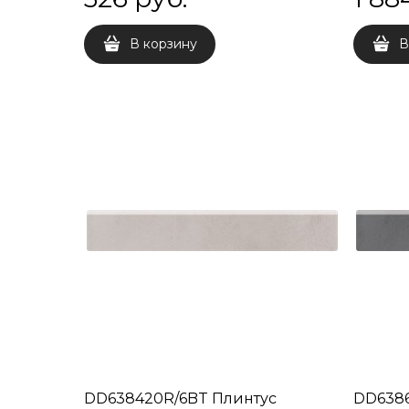
В корзину
В
DD638420R/6BT Плинтус
DD6386