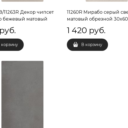
8/11263R Декор чипсет
11260R Мирабо серый св
о бежевый матовый
матовый обрезной 30x60
ой 30x60x9
 руб.
1 420
 руб.
 корзину
В корзину