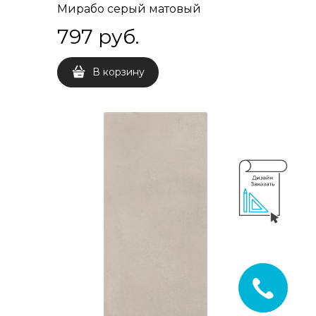
Мирабо серый матовый
x9
обрезной 30x60x9
797
 руб.
В корзину