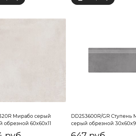
320R Мирабо серый
DD253600R/GR Ступень 
й обрезной 60x60x11
серый обрезной 30x60x9
4
 руб.
647
 руб.