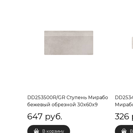
DD253500R/GR Ступень Мирабо
DD2534
бежевый обрезной 30x60x9
Мирабо
обрезн
647
 руб.
326
 
В корзину
В