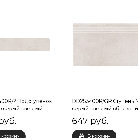
00R/2 Подступенок
DD253400R/GR Ступень 
 серый светлый
серый светлый обрезно
ой 60x14,5x9
30x60x9
руб.
647
 руб.
 корзину
В корзину