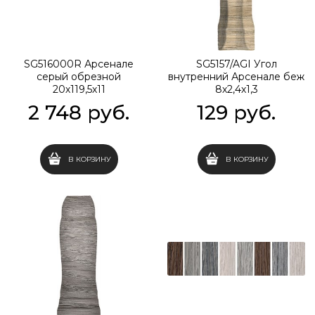
SG516000R Арсенале
SG5157/AGI Угол
серый обрезной
внутренний Арсенале беж
20х119,5х11
8х2,4х1,3
2 748
 руб.
129
 руб.
В КОРЗИНУ
В КОРЗИНУ