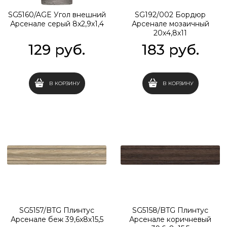
SG5160/AGE Угол внешний
SG192/002 Бордюр
Арсенале серый 8х2,9х1,4
Арсенале мозаичный
20х4,8х11
129
 руб.
183
 руб.
В КОРЗИНУ
В КОРЗИНУ
SG5157/BTG Плинтус
SG5158/BTG Плинтус
Арсенале беж 39,6х8х15,5
Арсенале коричневый