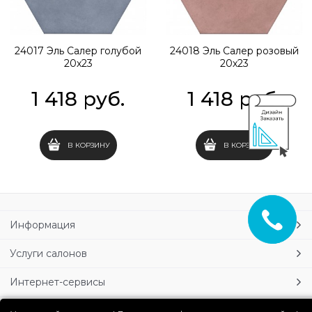
24017 Эль Салер голубой
24018 Эль Салер розовый
20х23
20х23
1 418
 руб.
1 418
 руб.
В КОРЗИНУ
В КОРЗИНУ
Информация
Услуги салонов
Интернет-сервисы
Личный кабинет