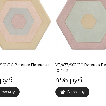
/SG1010 Вставка Патакона
VT/A73/SG1010 Вставка П
10,4х12
 руб.
498
 руб.
 корзину
В корзину