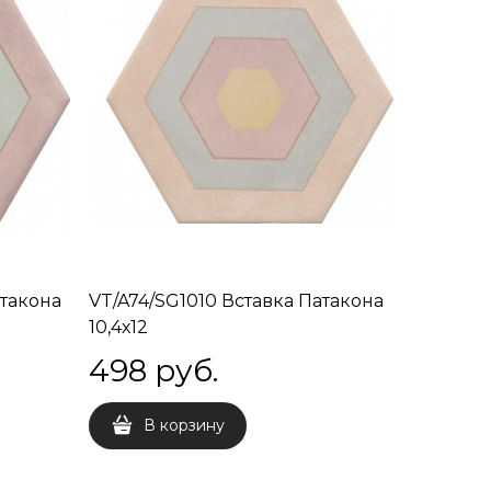
атакона
VT/A74/SG1010 Вставка Патакона
10,4х12
498
 руб.
В корзину