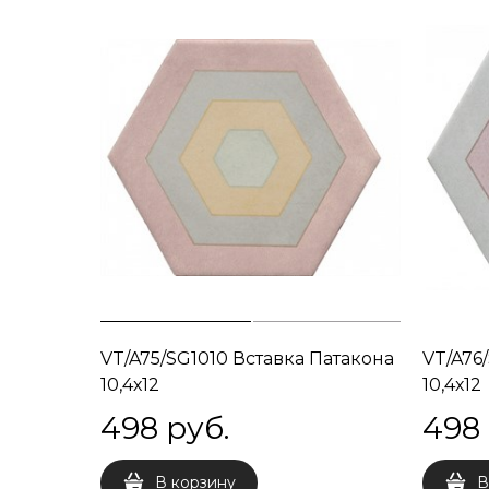
VT/A75/SG1010 Вставка Патакона
VT/A76
10,4х12
10,4х12
498
 руб.
498
В корзину
В