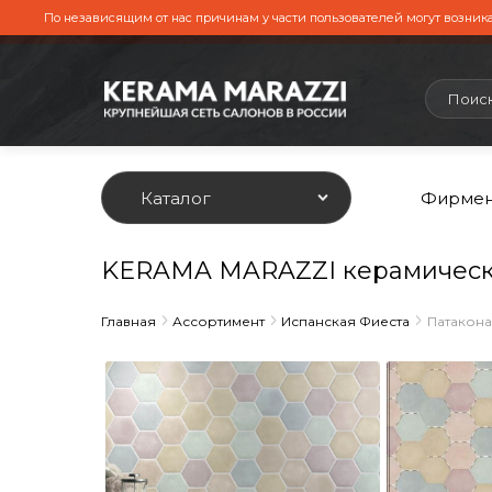
По независящим от нас причинам у части пользователей могут возника
Каталог
Фирмен
KERAMA MARAZZI керамическа
Главная
Ассортимент
Испанская Фиеста
Патакона