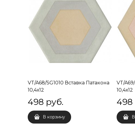
VT/A68/SG1010 Вставка Патакона
VT/A69
10,4х12
10,4х12
498
 руб.
498
В корзину
В