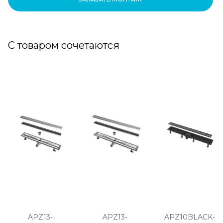
С товаром сочетаются
APZ13-
APZ13-
APZ10BLACK-