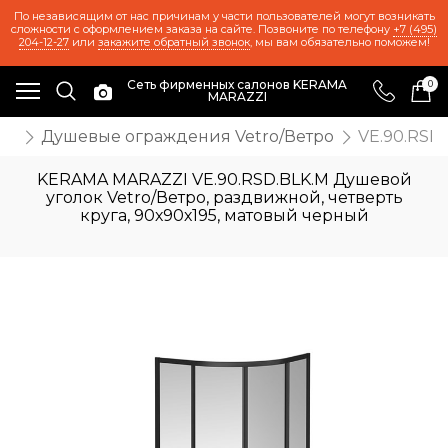
По независящим от нас причинам у части пользователей могут возникать
сложности с оформлением заказа на сайте. Позвоните по телефону
+7 (495)
204-12-27
или
закажите обратный звонок
, мы вам обязательно поможем!
Сеть фирменных салонов KERAMA
0
MARAZZI
ки
Душевые ограждения Vetro/Ветро
VE.90.RSD
KERAMA MARAZZI VE.90.RSD.BLK.M Душевой
уголок Vetro/Ветро, раздвижной, четверть
круга, 90х90х195, матовый черный