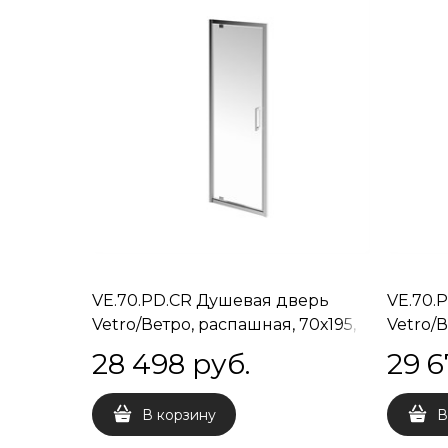
VE.70.PD.CR Душевая дверь
VE.70.
Vetro/Ветро, распашная, 70х195,
Vetro/В
хром
матов
28 498
 руб.
29 6
В корзину
В