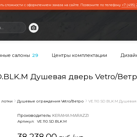
ть сложности с оформлением заказа на сайте. Позвоните по телефону
+7 (495) 
ные салоны
Центры комплектации
Дизай
29
BLK.M Душевая дверь Vetro/Ветро,
 лотки
Душевые ограждения Vetro/Ветро
VE.110.SD.BLK.M Душевая 
Производитель:
KERAMA MARAZZI
Артикул:
VE.110.SD.BLK.M
38 238,00