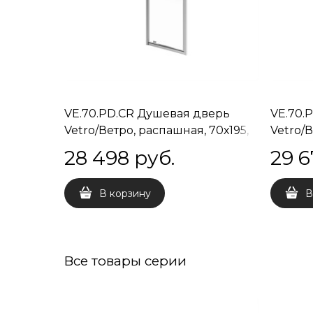
VE.70.PD.CR Душевая дверь
VE.70.
Vetro/Ветро, распашная, 70х195,
Vetro/В
хром
матов
28 498
 руб.
29 6
В корзину
В
Все товары серии