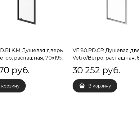
PD.BLK.M Душевая дверь
VE.80.PD.CR Душевая дв
етро, распашная, 70х195,
Vetro/Ветро, распашная, 8
ый черный
хром
70
 руб.
30 252
 руб.
 корзину
В корзину