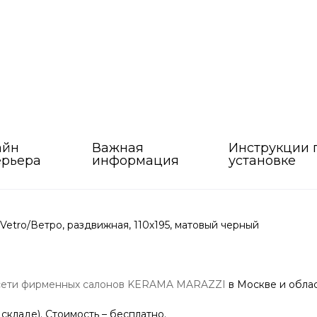
айн
Важная
Инструкции 
ерьера
информация
установке
etro/Ветро, раздвижная, 110х195, матовый черный
сети фирменных салонов KERAMA MARAZZI
в Москве и облас
 складе). Стоимость – бесплатно.