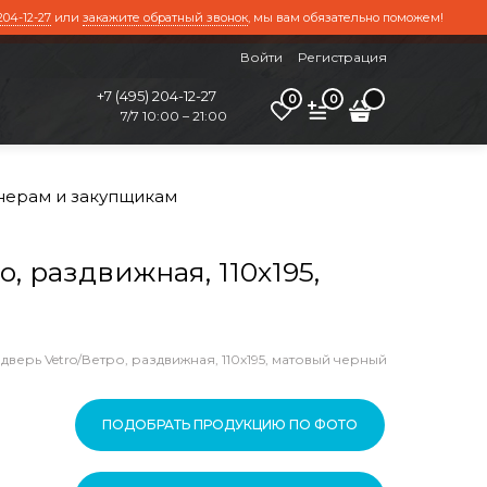
204-12-27
или
закажите обратный звонок
, мы вам обязательно поможем!
Войти
Регистрация
+7 (495) 204-12-27
0
0
7/7 10:00 – 21:00
нерам и закупщикам
 раздвижная, 110х195,
дверь Vetro/Ветро, раздвижная, 110х195, матовый черный
ПОДОБРАТЬ ПРОДУКЦИЮ ПО ФОТО