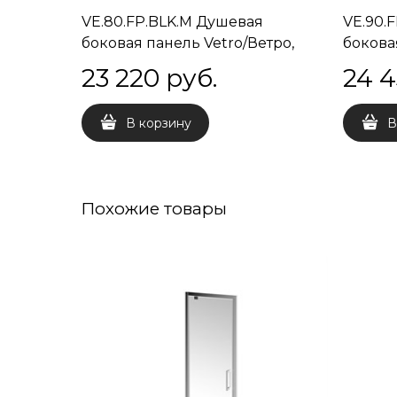
VE.80.FP.BLK.M Душевая
VE.90.
боковая панель Vetro/Ветро,
бокова
80х195, матовый черный
90х195
23 220
 руб.
24 
В корзину
В
Похожие товары