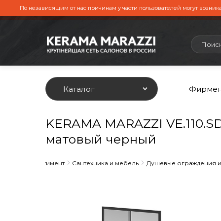
По независящим от нас причинам у части пользователей могут возника
Каталог
Фирмен
KERAMA MARAZZI VE.110.SD.
матовый черный
авная
Ассортимент
Сантехника и мебель
Душевые ограждения и