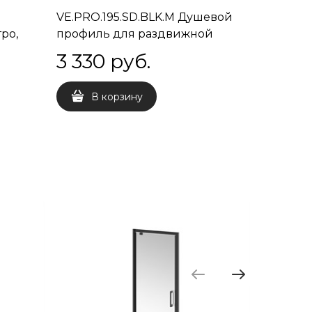
VE.PRO.195.SD.BLK.M Душевой
ро,
профиль для раздвижной
двери Vetro/Ветро, 195, матовый
3 330
 руб.
черный
В корзину