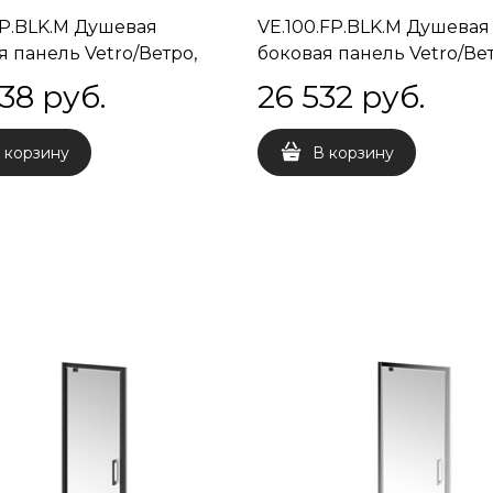
FP.BLK.M Душевая
VE.100.FP.BLK.M Душевая
я панель Vetro/Ветро,
боковая панель Vetro/Вет
, матовый черный
100х195, матовый черный
438
 руб.
26 532
 руб.
 корзину
В корзину