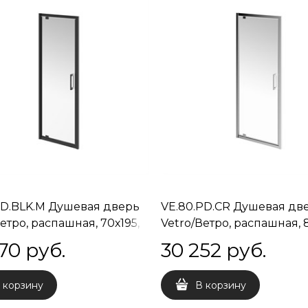
PD.BLK.M Душевая дверь
VE.80.PD.CR Душевая дв
етро, распашная, 70х195,
Vetro/Ветро, распашная, 8
ый черный
хром
70
 руб.
30 252
 руб.
 корзину
В корзину