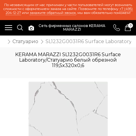
По независящим от нас причинам у части пользователей могут возникать
сложности с оформлением заказа на сайте. Позвоните по телефону
+7 (495)
204-12-27
или
закажите обратный звонок
, мы вам обязательно поможем!
Сеть фирменных салонов KERAMA
0
MARAZZI
ты
Статуарио
SL1232G0031R6 Surface Laboratory/
KERAMA MARAZZI SL1232G0031R6 Surface
Laboratory/Статуарио белый обрезной
119,5x320x0,6