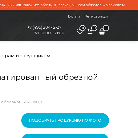
204-12-27
или
закажите обратный звонок
, мы вам обязательно поможем!
Войти
Регистрация
+7 (495) 204-12-27
0
0
7/7 10:00 – 21:00
нерам и закупщикам
патированный обрезной
 обрезной 60x60х0,9
ПОДОБРАТЬ ПРОДУКЦИЮ ПО ФОТО