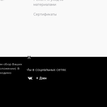
материалами
Сертификаты
им сбор Ваших
оложении). В
Мы в социальных сетях:
бходимо
о