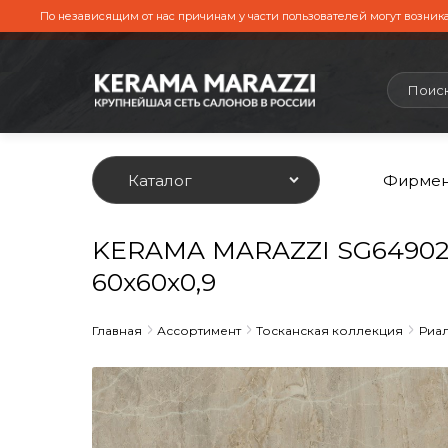
По независящим от нас причинам у части пользователей могут возника
Каталог
Фирмен
KERAMA MARAZZI SG64902
60x60х0,9
Главная
Ассортимент
Тосканская коллекция
Риа