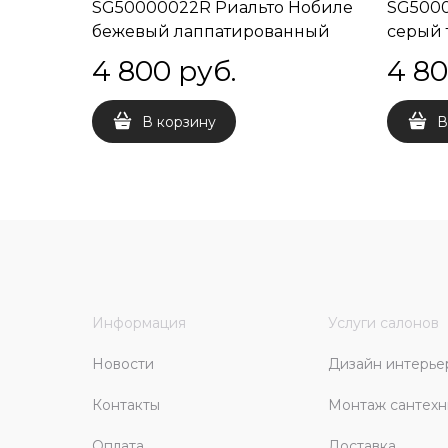
SG50000022R Риальто Нобиле
SG5000
бежевый лаппатированный
серый
обрезной 60x119,5x0,9
лаппат
4 800
 руб.
4 8
60x119,
В корзину
В
Информация
Услуги салонов
Новости
Дизайн интерье
Контакты
Монтаж сантехн
Оплата
Доставка