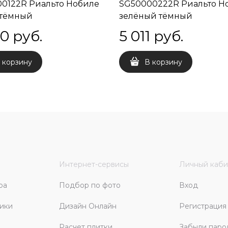
0122R Риальто Нобиле
SG50000222R Риальто Н
 тёмный
зелёный тёмный
ированный обрезной
лаппатированный обрез
00
 руб.
5 011
 руб.
5x0,9
60x119,5x0,9
 корзину
В корзину
Интернет-сервисы
Личный каби
ра
Подбор по фото
Вход
ики
Дизайн Онлайн
Регистрация
Расчет плитки
Забыли паро