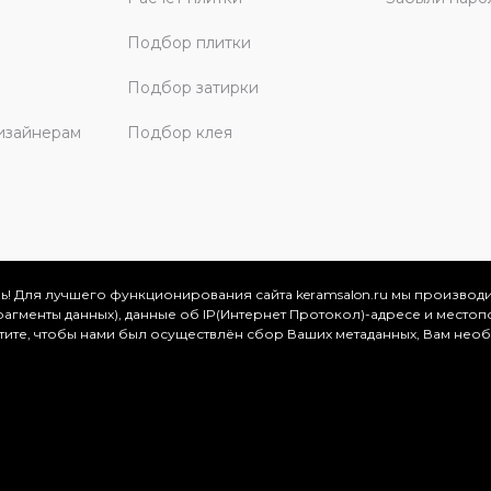
Подбор плитки
Подбор затирки
изайнерам
Подбор клея
ь! Для лучшего функционирования сайта keramsalon.ru мы производ
фрагменты данных), данные об IP(Интернет Протокол)-адресе и местоп
скве и Московской области, 2026
отите, чтобы нами был осуществлён сбор Ваших метаданных, Вам нео
.
ация представлена на сайте в ознакомительных целях и ни
ртой, определяемой положениями Статьи 437 (2) Гражданског