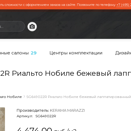
ть сложности с оформлением заказа на сайте. Позвоните по телефону
+7 (495) 
ные салоны
Центры комплектации
Дизай
29
2R Риальто Нобиле бежевый лап
льто Нобиле
SG649022R Риальто Нобиле бежевый лаппатированный
Производитель:
KERAMA MARAZZI
Артикул:
SG649022R
4 474,00