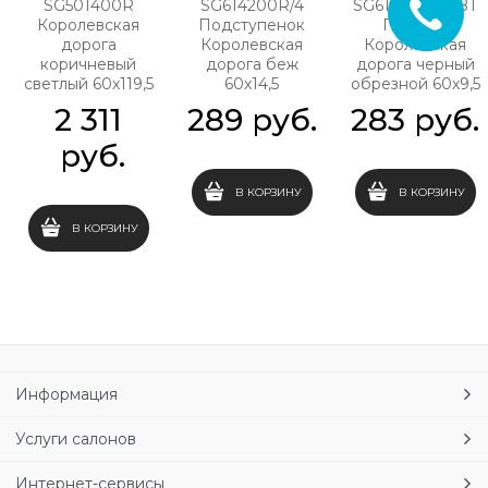
SG501400R
SG614200R/4
SG615000R/6BT
Королевская
Подступенок
Плинтус
дорога
Королевская
Королевская
коричневый
дорога беж
дорога черный
светлый 60х119,5
60х14,5
обрезной 60х9,5
2 311
289
 руб.
283
 руб.
 руб.
В КОРЗИНУ
В КОРЗИНУ
В КОРЗИНУ
Информация
Услуги салонов
Интернет-сервисы