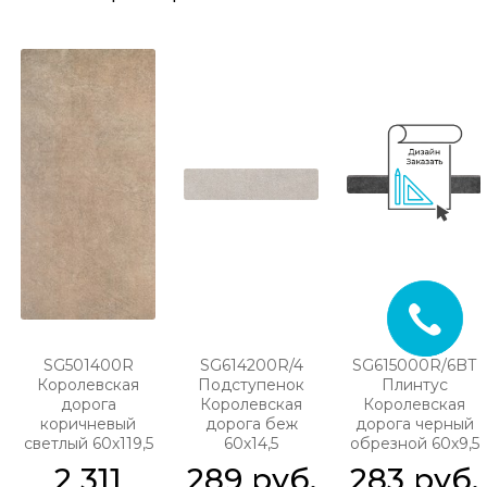
SG501400R
SG614200R/4
SG615000R/6BT
Королевская
Подступенок
Плинтус
дорога
Королевская
Королевская
коричневый
дорога беж
дорога черный
светлый 60х119,5
60х14,5
обрезной 60х9,5
2 311
289
 руб.
283
 руб.