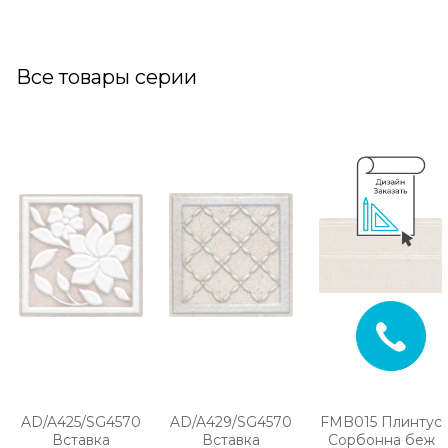
Все товары серии
AD/A425/SG4570
AD/A429/SG4570
FMB015 Плинтус
Вставка
Вставка
Сорбонна беж