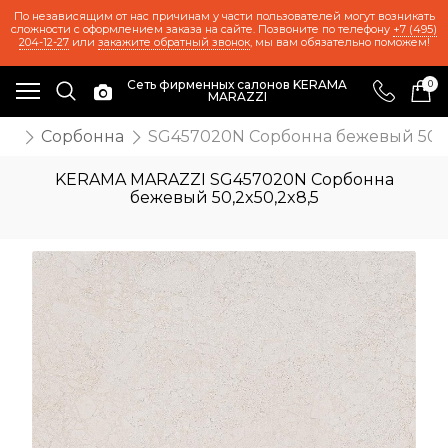
По независящим от нас причинам у части пользователей могут возникать
сложности с оформлением заказа на сайте. Позвоните по телефону
+7 (495)
204-12-27
или
закажите обратный звонок
, мы вам обязательно поможем!
Сеть фирменных салонов KERAMA
0
MARAZZI
же
Сорбонна
SG457020N Сорбонна бежевый 50,2
KERAMA MARAZZI SG457020N Сорбонна
бежевый 50,2x50,2x8,5