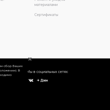
материалами
Сертификаты
им сбор Ваших
оложении). В
Мы в социальных сетях:
бходимо
о