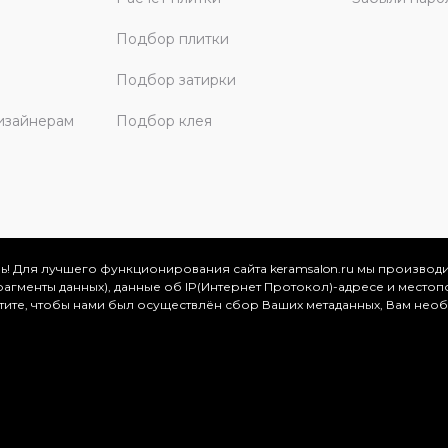
Подбор плитки
Подбор затирки
изайнерам
Подбор клея
ь! Для лучшего функционирования сайта keramsalon.ru мы производ
фрагменты данных), данные об IP(Интернет Протокол)-адресе и местоп
скве и Московской области, 2026
отите, чтобы нами был осуществлён сбор Ваших метаданных, Вам нео
.
ация представлена на сайте в ознакомительных целях и ни
ртой, определяемой положениями Статьи 437 (2) Гражданског