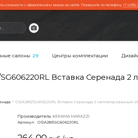
ть сложности с оформлением заказа на сайте. Позвоните по телефону
+7 (495) 
ные салоны
Центры комплектации
Дизай
29
SG606220RL Вставка Серенада 2
енада
OS/A285/SG606220RL Вставка Серенада 2 лаппатированный обр
Производитель:
KERAMA MARAZZI
Артикул:
OS\A285\SG606220RL
264,00