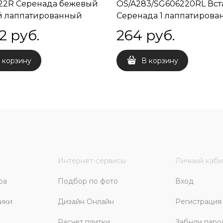
22R Серенада бежевый
OS/A283/SG606220RL Вст
й лаппатированный
Серенада 1 лаппатиров
ой 60x60x0,9
обрезной 7,2x7,2x0,9
2
 руб.
264
 руб.
 корзину
В корзину
Интернет-сервисы
Личный каби
ра
Подбор по фото
Вход
ики
Дизайн Онлайн
Регистрация
Расчет плитки
Забыли паро