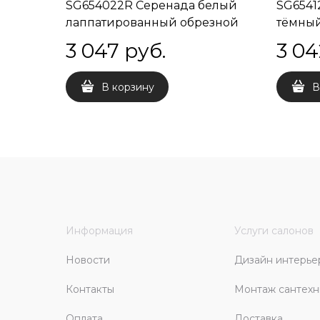
SG654022R Серенада белый
SG6541
лаппатированный обрезной
тёмны
60x60x0,9
обрезн
3 047
 руб.
3 04
В корзину
В
Информация
Услуги салонов
Новости
Дизайн интерье
Контакты
Монтаж сантехн
Оплата
Доставка