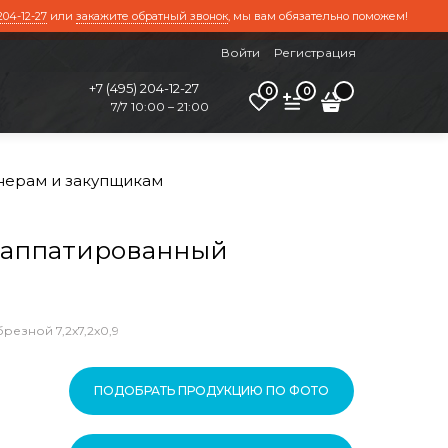
204-12-27
или
закажите обратный звонок
, мы вам обязательно поможем!
Войти
Регистрация
+7 (495) 204-12-27
0
0
7/7 10:00 – 21:00
нерам и закупщикам
 лаппатированный
езной 7,2x7,2x0,9
ПОДОБРАТЬ ПРОДУКЦИЮ ПО ФОТО