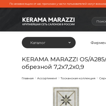
По независящим от нас причинам у части пользователей могут возника
Каталог
Фирмен
KERAMA MARAZZI OS/A285/
обрезной 7,2x7,2x0,9
Главная
Ассортимент
Тосканская коллекция
Сер