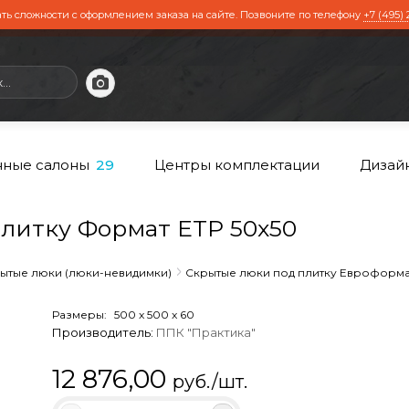
ть сложности с оформлением заказа на сайте. Позвоните по телефону
+7 (495) 
ные салоны
Центры комплектации
Дизай
29
литку Формат ЕТР 50x50
ытые люки (люки-невидимки)
Скрытые люки под плитку Евроформа
Размеры:
500
x
500
x
60
Производитель:
ППК "Практика"
12 876,00
руб./шт.