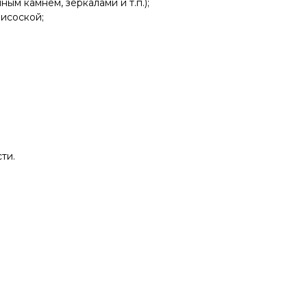
м камнем, зеркалами и т.п.);
исоской;
ти.