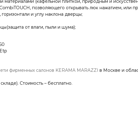
 материалами (кафельной плиткой, природным и искусственны
 CombiTOUCH, позволяющего открывать люк нажатием, или пр
 горизонтали и углу наклона дверцы;
ы(защита от влаги, пыли и шума);
50
Etp
сети фирменных салонов KERAMA MARAZZI
в Москве и облас
 складе). Стоимость – бесплатно.