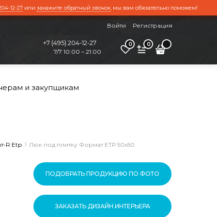
204-12-27
или
закажите обратный звонок
, мы вам обязательно поможем!
Войти
Регистрация
+7 (495) 204-12-27
0
0
7/7 10:00 – 21:00
нерам и закупщикам
т-R Etp
Люк под плитку Формат ЕТР 50x50
ПОДОБРАТЬ ПРОДУКЦИЮ ПО ФОТО
ЗАКАЗАТЬ ДИЗАЙН ИНТЕРЬЕРА