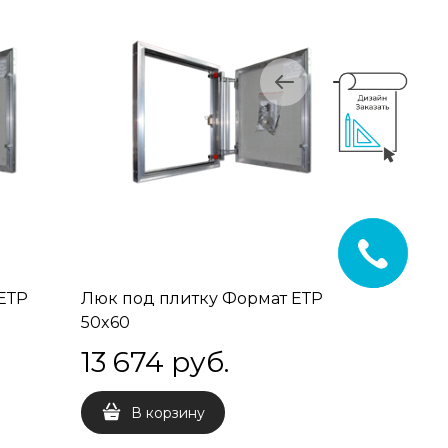
ЕТР
Люк под плитку Формат ЕТР
Люк под
50x60
50x70
13 674
 руб.
14 71
В корзину
В 