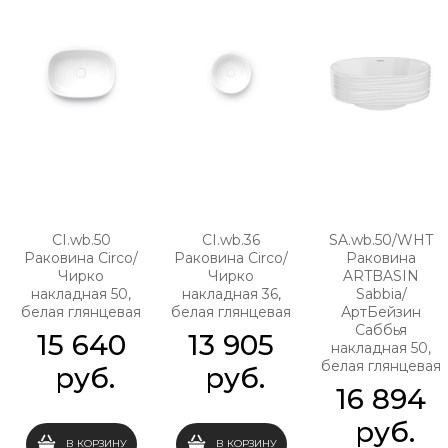
CI.wb.50
CI.wb.36
SA.wb.50/WHT
Раковина Circo/
Раковина Circo/
Раковина
Чирко
Чирко
ARTBASIN
накладная 50,
накладная 36,
Sabbia/
белая глянцевая
белая глянцевая
АртБейзин
Саббья
15 640
13 905
накладная 50,
белая глянцевая
 руб.
 руб.
16 894
 руб.
В КОРЗИНУ
В КОРЗИНУ