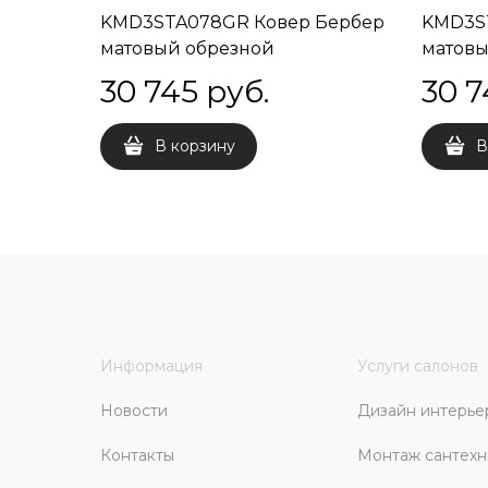
KMD3STA078GR Ковер Бербер
KMD3S
матовый обрезной
матовы
119,5x238,5x0,9
119,5x2
30 745
 руб.
30 7
В корзину
В
Информация
Услуги салонов
Новости
Дизайн интерье
Контакты
Монтаж сантехн