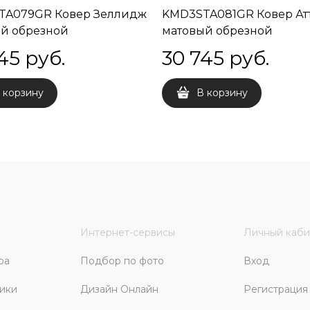
TA079GR Ковер Зеллидж
KMD3STA081GR Ковер Ат
й обрезной
матовый обрезной
38,5x0,9
119,5x238,5x0,9
45
 руб.
30 745
 руб.
 корзину
В корзину
Интернет-сервисы
Личный каби
ра
Подбор по фото
Вход
ики
Дизайн Онлайн
Регистрация