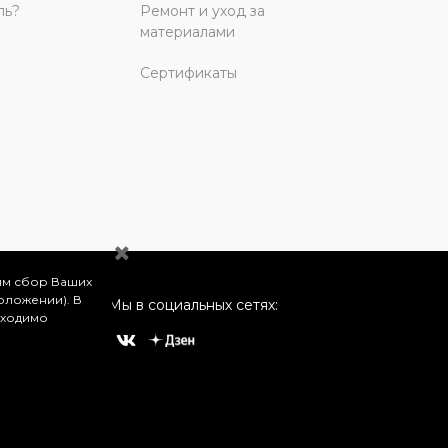
ль?
Ремонт и уход за
материалами
Сертификаты
им сбор Ваших
оложении). В
Мы в социальных сетях:
бходимо
о