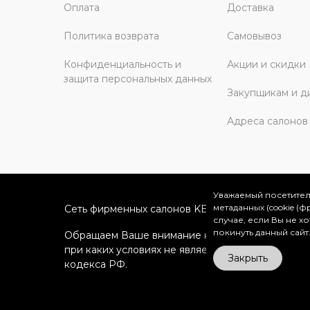
Оплата
Доставка
Политика возврата
Самовывоз
Конфиденциальность и
Акции и скидки
защита персональных данных
Закупщикам и д
Адреса салонов
Уважаемый посетител
метаданных (cookie (
Сеть фирменных салонов KERAMA MARAZZI в Мо
случае, если Вы не х
покинуть данный сайт
Обращаем Ваше внимание на то, что вся информ
при каких условиях не является публичной офе
Закрыть
кодекса РФ.