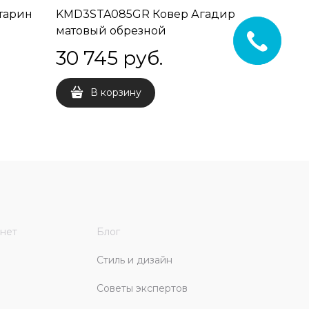
тарин
KMD3STA085GR Ковер Агадир
матовый обрезной
119,5x238,5x0,9
30 745
 руб.
В корзину
нет
Блог
Стиль и дизайн
Советы экспертов