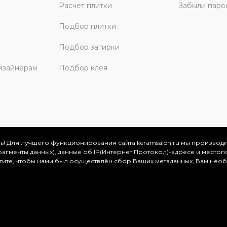
Расчет плитки
Забыли паро
Подбор плитки
Подбор затирки
изайнерам
Подбор клея
ь! Для лучшего функционирования сайта keramsalon.ru мы производ
фрагменты данных), данные об IP(Интернет Протокол)-адресе и местоп
скве и Московской области, 2026
отите, чтобы нами был осуществлён сбор Ваших метаданных, Вам нео
.
ация представлена на сайте в ознакомительных целях и ни
ртой, определяемой положениями Статьи 437 (2) Гражданског