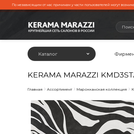
По независящим от нас причинам у части пользователей могут возника
Каталог
Фирмен
KERAMA MARAZZI KMD3STA0
Главная
Ассортимент
Марокканская коллекция
К