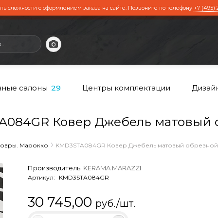
ть сложности с оформлением заказа на сайте. Позвоните по телефону
+7 (495) 
ные салоны
Центры комплектации
Дизай
29
84GR Ковер Джебель матовый обр
овры. Марокко
KMD3STA084GR Ковер Джебель матовый обрезной 11
Производитель:
KERAMA MARAZZI
Артикул:
KMD3STA084GR
30 745,00
руб./шт.