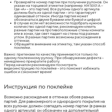
Проверяйте номер партии при получении рулонов. Он
указан на торцевой этикетке (например: КМ 5001 А –
где «А» – это партия). Все рулоны одного артикула
должны быть из одной партии – это гарантирует
одинаковый оттенок. Иногда партия может
обозначаться двумя буквами или буквой и цифрой.
В случае если нет возможности подобрать нужное
количество одной партии, рекомендуем клеить
разные партии на противоположные стены комнаты
или в зонах, где свет падает на стены под разным
углом. В разных партиях возможны расхождения в
оттенках.
Обращайте внимание на этикетку, там указан способ
поклейки.
Важно: претензии по качеству принимаются только по
одному поклеенному рулону. При обнаружении дефекта –
немедленно прекратите работу.
Перед началом рекомендуем посмотреть
видеоинструкцию по поклейке – это поможет избежать
ошибок и сэкономит время!
Инструкция по поклейке
Возможно расхождение в оттенках обоев разных
партий. Для равномерного и однородного покрытия на
всех рулонах должен совпадать номер партии (в рамках
одного артикула): он обозначен на дополнительной