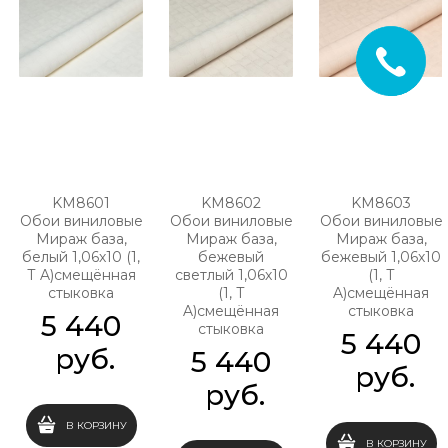
KM8601
KM8602
KM8603
Обои виниловые
Обои виниловые
Обои виниловые
Мираж база,
Мираж база,
Мираж база,
белый 1,06х10 (1,
бежевый
бежевый 1,06х10
Т A)смещённая
светлый 1,06х10
(1, Т
стыковка
(1, Т
A)смещённая
A)смещённая
стыковка
5 440
стыковка
5 440
 руб.
5 440
 руб.
 руб.
В КОРЗИНУ
В КОРЗИНУ