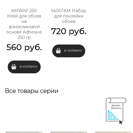
KMWAF.250
54001KM Набор
Клей для обоев
для поклейки
на
обоев
флизелиновой
720
 руб.
основе Adhesive
250 гр
560
 руб.
В КОРЗИНУ
В КОРЗИНУ
Все товары серии