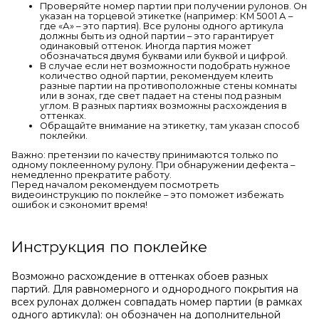
Проверяйте номер партии при получении рулонов. Он
указан на торцевой этикетке (например: КМ 5001 А –
где «А» – это партия). Все рулоны одного артикула
должны быть из одной партии – это гарантирует
одинаковый оттенок. Иногда партия может
обозначаться двумя буквами или буквой и цифрой.
В случае если нет возможности подобрать нужное
количество одной партии, рекомендуем клеить
разные партии на противоположные стены комнаты
или в зонах, где свет падает на стены под разным
углом. В разных партиях возможны расхождения в
оттенках.
Обращайте внимание на этикетку, там указан способ
поклейки.
Важно: претензии по качеству принимаются только по
одному поклеенному рулону. При обнаружении дефекта –
немедленно прекратите работу.
Перед началом рекомендуем посмотреть
видеоинструкцию по поклейке – это поможет избежать
ошибок и сэкономит время!
Инструкция по поклейке
Возможно расхождение в оттенках обоев разных
партий. Для равномерного и однородного покрытия на
всех рулонах должен совпадать номер партии (в рамках
одного артикула): он обозначен на дополнительной