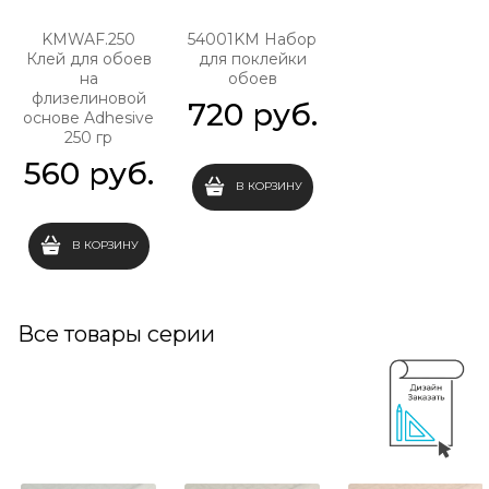
KMWAF.250
54001KM Набор
Клей для обоев
для поклейки
на
обоев
флизелиновой
720
 руб.
основе Adhesive
250 гр
560
 руб.
В КОРЗИНУ
В КОРЗИНУ
Все товары серии