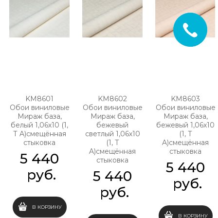
KM8601
KM8602
KM8603
Обои виниловые
Обои виниловые
Обои виниловые
Мираж база,
Мираж база,
Мираж база,
белый 1,06х10 (1,
бежевый
бежевый 1,06х10
Т A)смещённая
светлый 1,06х10
(1, Т
стыковка
(1, Т
A)смещённая
A)смещённая
стыковка
5 440
стыковка
5 440
 руб.
5 440
 руб.
 руб.
В КОРЗИНУ
В КОРЗИНУ