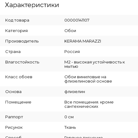
Характеристики
Код товара
00000141107
Категория
Обои
Производитель
KERAMA MARAZZI
Страна
Россия
Влагостойкость
М2 - высокая устойчивость к
мытью
Класс обоев
Обои виниловые на
флизелиновой основе
Основа
флизелин
Помещение
Все помещения. кроме
сантехнических
Раппорт
0 см
Рисунок
Ткань
Способ
Горячее тиснение