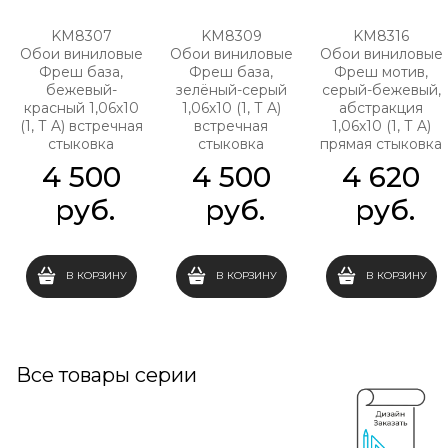
KM8307
KM8309
KM8316
Обои виниловые
Обои виниловые
Обои виниловые
Фреш база,
Фреш база,
Фреш мотив,
бежевый-
зелёный-серый
серый-бежевый,
красный 1,06х10
1,06х10 (1, Т A)
абстракция
(1, Т A) встречная
встречная
1,06х10 (1, Т A)
стыковка
стыковка
прямая стыковка
4 500
4 500
4 620
 руб.
 руб.
 руб.
В КОРЗИНУ
В КОРЗИНУ
В КОРЗИНУ
Все товары серии