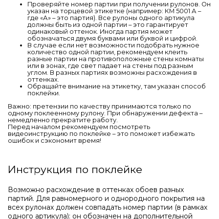
Проверяйте номер партии при получении рулонов. Он
указан на торцевой этикетке (например: КМ 5001 А –
где «А» – это партия). Все рулоны одного артикула
должны быть из одной партии – это гарантирует
одинаковый оттенок. Иногда партия может
обозначаться двумя буквами или буквой и цифрой.
В случае если нет возможности подобрать нужное
количество одной партии, рекомендуем клеить
разные партии на противоположные стены комнаты
или в зонах, где свет падает на стены под разным
углом. В разных партиях возможны расхождения в
оттенках.
Обращайте внимание на этикетку, там указан способ
поклейки.
Важно: претензии по качеству принимаются только по
одному поклеенному рулону. При обнаружении дефекта –
немедленно прекратите работу.
Перед началом рекомендуем посмотреть
видеоинструкцию по поклейке – это поможет избежать
ошибок и сэкономит время!
Инструкция по поклейке
Возможно расхождение в оттенках обоев разных
партий. Для равномерного и однородного покрытия на
всех рулонах должен совпадать номер партии (в рамках
одного артикула): он обозначен на дополнительной