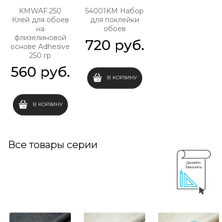
KMWAF.250
54001KM Набор
Клей для обоев
для поклейки
на
обоев
флизелиновой
720
 руб.
основе Adhesive
250 гр
560
 руб.
В КОРЗИНУ
В КОРЗИНУ
Все товары серии