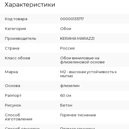
Характеристики
Код товара
00000135717
Категория
Обои
Производитель
KERAMA MARAZZI
Страна
Россия
Класс обоев
Обои виниловые на
флизелиновой основе
Марка
М2 - высокая устойчивость к
мытью
Основа
флизелин
Раппорт
60 см
Рисунок
Бетон
Способ
Горячее тиснение
изготовления
Способ стыковки
Прямая стыковка