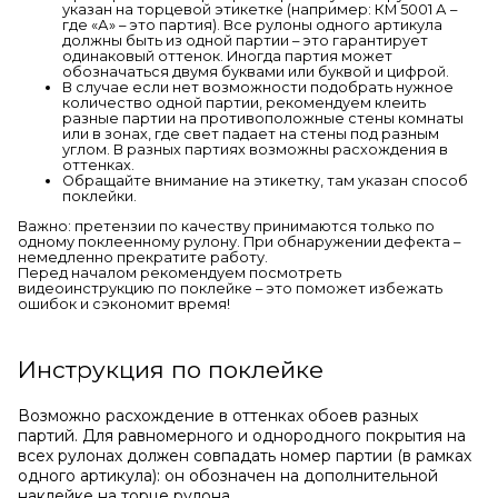
указан на торцевой этикетке (например: КМ 5001 А –
где «А» – это партия). Все рулоны одного артикула
должны быть из одной партии – это гарантирует
одинаковый оттенок. Иногда партия может
обозначаться двумя буквами или буквой и цифрой.
В случае если нет возможности подобрать нужное
количество одной партии, рекомендуем клеить
разные партии на противоположные стены комнаты
или в зонах, где свет падает на стены под разным
углом. В разных партиях возможны расхождения в
оттенках.
Обращайте внимание на этикетку, там указан способ
поклейки.
Важно: претензии по качеству принимаются только по
одному поклеенному рулону. При обнаружении дефекта –
немедленно прекратите работу.
Перед началом рекомендуем посмотреть
видеоинструкцию по поклейке – это поможет избежать
ошибок и сэкономит время!
Инструкция по поклейке
Возможно расхождение в оттенках обоев разных
партий. Для равномерного и однородного покрытия на
всех рулонах должен совпадать номер партии (в рамках
одного артикула): он обозначен на дополнительной
наклейке на торце рулона.