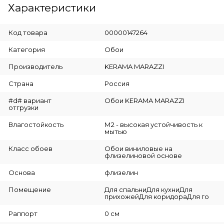
Характеристики
Код товара
00000147264
Категория
Обои
Производитель
KERAMA MARAZZI
Страна
Россия
#d# вариант
Обои KERAMA MARAZZI
отгрузки
Влагостойкость
М2 - высокая устойчивость к
мытью
Класс обоев
Обои виниловые на
флизелиновой основе
Основа
флизелин
Помещение
Для спальниДля кухниДля
прихожейДля коридораДля го
Раппорт
0 см