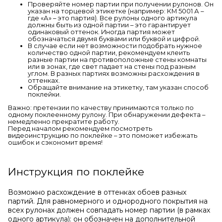
Проверяйте номер партии при получении рулонов. Он
указан на торцевой этикетке (например: КМ 5001 А –
где «А» – это партия). Все рулоны одного артикула
должны быть из одной партии – это гарантирует
одинаковый оттенок. Иногда партия может
обозначаться двумя буквами или буквой и цифрой.
В случае если нет возможности подобрать нужное
количество одной партии, рекомендуем клеить
разные партии на противоположные стены комнаты
или в зонах, где свет падает на стены под разным
углом. В разных партиях возможны расхождения в
оттенках.
Обращайте внимание на этикетку, там указан способ
поклейки.
Важно: претензии по качеству принимаются только по
одному поклеенному рулону. При обнаружении дефекта –
немедленно прекратите работу.
Перед началом рекомендуем посмотреть
видеоинструкцию по поклейке – это поможет избежать
ошибок и сэкономит время!
Инструкция по поклейке
Возможно расхождение в оттенках обоев разных
партий. Для равномерного и однородного покрытия на
всех рулонах должен совпадать номер партии (в рамках
одного артикула): он обозначен на дополнительной