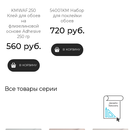
KMWAF.250
54001KM Набор
Клей для обоев
для поклейки
на
обоев
флизелиновой
720
 руб.
основе Adhesive
250 гр
560
 руб.
В КОРЗИНУ
В КОРЗИНУ
Все товары серии