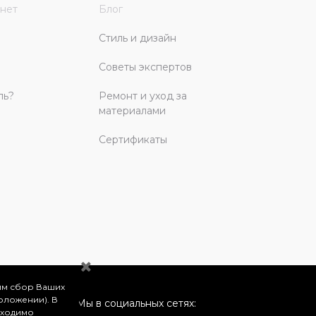
нет
Блог
Стиль и дизайн
Советы экспертов
ль?
Ремонт и уход за
материалами
Сертификаты
им сбор Ваших
оложении). В
Мы в социальных сетях:
бходимо