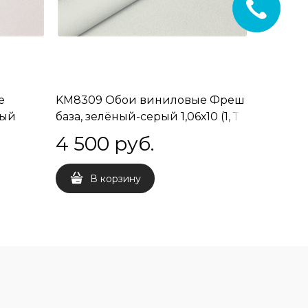
е
KM8309 Обои виниловые Фреш
KM8310
лый
база, зелёный-серый 1,06х10 (1, Т
база, зел
A) встречная стыковка
встречн
4 500
 руб.
4 50
В корзину
В 