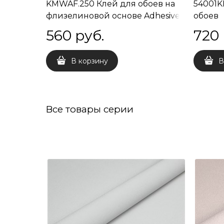
KMWAF.250 Клей для обоев на
54001K
флизелиновой основе Adhesive
обоев
250 гр
560
 руб.
720
В корзину
В
Все товары серии