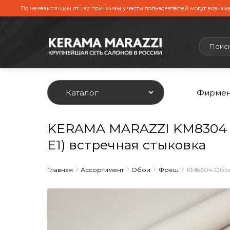
По независящим от нас причинам у части пользователей могут возника
Каталог
Фирмен
KERAMA MARAZZI KM8304 Об
E1) встречная стыковка
Главная
Ассортимент
Обои
Фреш
KM8304 Обои 