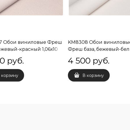
7 Обои виниловые Фреш
KM8308 Обои виниловы
бежевый-красный 1,06х10
Фреш база, бежевый-бе
) встречная стыковка
1,06х10 (1, Т A) встречная
00
 руб.
4 500
 руб.
стыковка
 корзину
В корзину