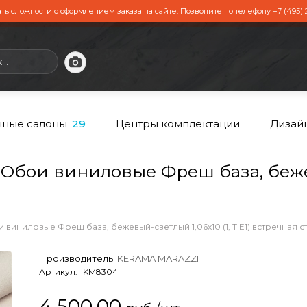
ть сложности с оформлением заказа на сайте. Позвоните по телефону
+7 (495) 
ные салоны
Центры комплектации
Дизай
29
ои виниловые Фреш база, бежевы
виниловые Фреш база, бежевый-светлый 1,06х10 (1, Т E1) встречная с
Производитель:
KERAMA MARAZZI
Артикул:
KM8304
4 500,00