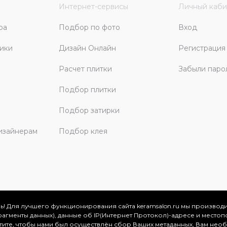
Интернет-сервисы
Личный каби
ра
Подбор по фото
Вход
ики
Дизайн Онлайн
Регистрация
Расчет плитки
Забыли паро
Подбор плитки
Подбор затирки
изайнерам
Подбор клея
ь! Для лучшего функционирования сайта keramsalon.ru мы производ
фрагменты данных), данные об IP(Интернет Протокол)-адресе и местоп
скве и Московской области, 2026
отите, чтобы нами был осуществлён сбор Ваших метаданных, Вам нео