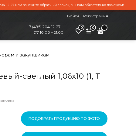
204-12-27
или
закажите обратный звонок
, мы вам обязательно поможем!
Войти
Регистрация
+7 (495) 204-12-27
0
0
7/7 10:00 – 21:00
нерам и закупщикам
й-светлый 1,06х10 (1, Т
тыковка
ПОДОБРАТЬ ПРОДУКЦИЮ ПО ФОТО