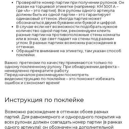
Проверяйте номер партии при получении рулонов. Он
указан на торцевой этикетке (например: КМ 5001 А –
где «А» – это партия). Все рулоны одного артикула
должны быть из одной партии – это гарантирует
одинаковый оттенок. Иногда партия может
обозначаться двумя буквами или буквой и цифрой.
В случае если нет возможности подобрать нужное
количество одной партии, рекомендуем клеить
разные партии на противоположные стены комнаты
или в зонах, где свет падает на стены под разным
углом. В разных партиях возможны расхождения в
оттенках.
Обращайте внимание на этикетку, там указан способ
поклейки.
Важно: претензии по качеству принимаются только по
одному поклеенному рулону. При обнаружении дефекта –
немедленно прекратите работу.
Перед началом рекомендуем посмотреть
видеоинструкцию по поклейке – это поможет избежать
ошибок и сэкономит время!
Инструкция по поклейке
Возможно расхождение в оттенках обоев разных
партий. Для равномерного и однородного покрытия на
всех рулонах должен совпадать номер партии (в рамках
одного артикула): он обозначен на дополнительной