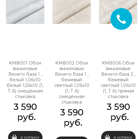
KM8001 Обои
KM8002 Обои
KM8006 Обои
виниловые
виниловые
виниловые
Венето база 1 ,
Венето база 1 ,
Венето база 2 ,
белый 1,06х10
бежевый
бежевый
белый 1,06х10 (1,
светлый 1,06х10
светлый 1,06х10
Т A) смещённая
(1, Т A)
(1, Т A) прямая
стыковка
смещённая
стыковка
стыковка
3 590
3 590
3 590
 руб.
 руб.
 руб.
В КОРЗИНУ
В КОРЗИНУ