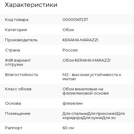
Характеристики
Код товара
00000147237
Категория
Обои
Производитель
KERAMA MARAZZI
Страна
Россия
#d# вариант
Обои KERAMA MARAZZI
отгрузки
Влагостойкость
М2 - высокая устойчивость к
мытью
Класс обоев
Обои виниловые на
флизелиновой основе
Основа
флизелин
Помещение
Для спальниДля прихожейДля
коридораДля кухниДля зо
Раппорт
60 см