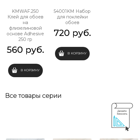
KMWAF.250
54001KM Набор
Клей для обоев
для поклейки
на
обоев
флизелиновой
720
 руб.
основе Adhesive
250 гр
560
 руб.
В КОРЗИНУ
В КОРЗИНУ
Все товары серии