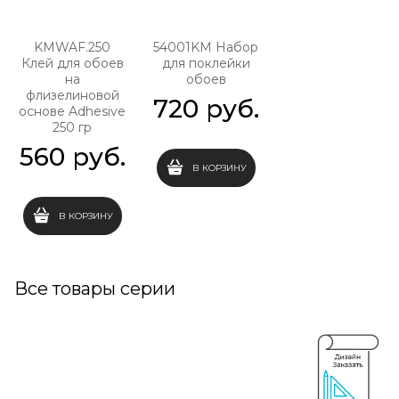
KMWAF.250
54001KM Набор
Клей для обоев
для поклейки
на
обоев
флизелиновой
720
 руб.
основе Adhesive
250 гр
560
 руб.
В КОРЗИНУ
В КОРЗИНУ
Все товары серии