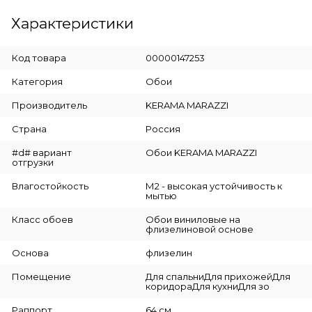
Характеристики
Код товара
00000147253
Категория
Обои
Производитель
KERAMA MARAZZI
Страна
Россия
#d# вариант
Обои KERAMA MARAZZI
отгрузки
Влагостойкость
М2 - высокая устойчивость к
мытью
Класс обоев
Обои виниловые на
флизелиновой основе
Основа
флизелин
Помещение
Для спальниДля прихожейДля
коридораДля кухниДля зо
Раппорт
64 см