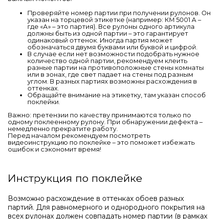
Проверяйте номер партии при получении рулонов. Он
указан на торцевой этикетке (например: КМ 5001 А –
где «А» – это партия). Все рулоны одного артикула
должны быть из одной партии – это гарантирует
одинаковый оттенок. Иногда партия может
обозначаться двумя буквами или буквой и цифрой.
В случае если нет возможности подобрать нужное
количество одной партии, рекомендуем клеить
разные партии на противоположные стены комнаты
или в зонах, где свет падает на стены под разным
углом. В разных партиях возможны расхождения в
оттенках.
Обращайте внимание на этикетку, там указан способ
поклейки.
Важно: претензии по качеству принимаются только по
одному поклеенному рулону. При обнаружении дефекта –
немедленно прекратите работу.
Перед началом рекомендуем посмотреть
видеоинструкцию по поклейке – это поможет избежать
ошибок и сэкономит время!
Инструкция по поклейке
Возможно расхождение в оттенках обоев разных
партий. Для равномерного и однородного покрытия на
всех рулонах должен совпадать номер партии (в рамках