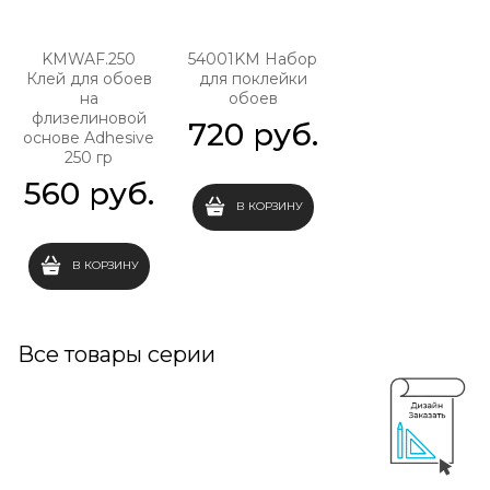
KMWAF.250
54001KM Набор
Клей для обоев
для поклейки
на
обоев
флизелиновой
720
 руб.
основе Adhesive
250 гр
560
 руб.
В КОРЗИНУ
В КОРЗИНУ
Все товары серии