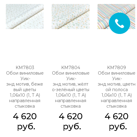
KM7803
KM7804
KM7809
Обои виниловые
Обои виниловые
Обои виниловые
Уик-
Уик-
Уик-
энд мотив, беже
энд мотив, жёлт
энд мотив, цветн
вый цветы
о-зелёный цветы
ой полоса
1,06х10 (1, Т A)
1,06х10 (1, Т A)
1,06х10 (1, Т A)
направленная
направленная
направленная
стыковка
стыковка
стыковка
4 620
4 620
4 620
 руб.
 руб.
 руб.