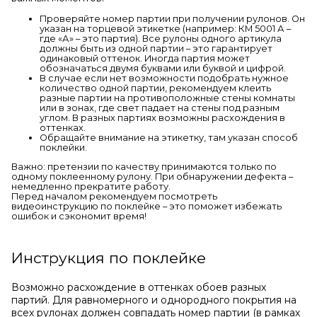
Проверяйте номер партии при получении рулонов. Он
указан на торцевой этикетке (например: КМ 5001 А –
где «А» – это партия). Все рулоны одного артикула
должны быть из одной партии – это гарантирует
одинаковый оттенок. Иногда партия может
обозначаться двумя буквами или буквой и цифрой.
В случае если нет возможности подобрать нужное
количество одной партии, рекомендуем клеить
разные партии на противоположные стены комнаты
или в зонах, где свет падает на стены под разным
углом. В разных партиях возможны расхождения в
оттенках.
Обращайте внимание на этикетку, там указан способ
поклейки.
Важно: претензии по качеству принимаются только по
одному поклеенному рулону. При обнаружении дефекта –
немедленно прекратите работу.
Перед началом рекомендуем посмотреть
видеоинструкцию по поклейке – это поможет избежать
ошибок и сэкономит время!
Инструкция по поклейке
Возможно расхождение в оттенках обоев разных
партий. Для равномерного и однородного покрытия на
всех рулонах должен совпадать номер партии (в рамках