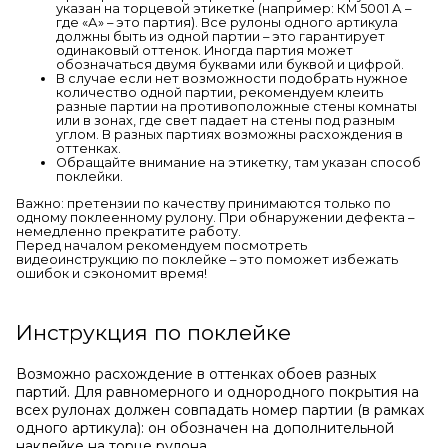
указан на торцевой этикетке (например: КМ 5001 А –
где «А» – это партия). Все рулоны одного артикула
должны быть из одной партии – это гарантирует
одинаковый оттенок. Иногда партия может
обозначаться двумя буквами или буквой и цифрой.
В случае если нет возможности подобрать нужное
количество одной партии, рекомендуем клеить
разные партии на противоположные стены комнаты
или в зонах, где свет падает на стены под разным
углом. В разных партиях возможны расхождения в
оттенках.
Обращайте внимание на этикетку, там указан способ
поклейки.
Важно: претензии по качеству принимаются только по
одному поклеенному рулону. При обнаружении дефекта –
немедленно прекратите работу.
Перед началом рекомендуем посмотреть
видеоинструкцию по поклейке – это поможет избежать
ошибок и сэкономит время!
Инструкция по поклейке
Возможно расхождение в оттенках обоев разных
партий. Для равномерного и однородного покрытия на
всех рулонах должен совпадать номер партии (в рамках
одного артикула): он обозначен на дополнительной
наклейке на торце рулона.