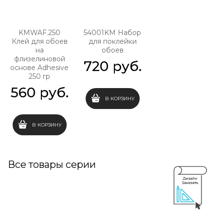
KMWAF.250
54001KM Набор
Клей для обоев
для поклейки
на
обоев
флизелиновой
720
 руб.
основе Adhesive
250 гр
560
 руб.
В КОРЗИНУ
В КОРЗИНУ
Все товары серии