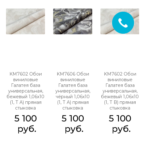
KM7602 Обои
KM7606 Обои
KM7602 Обои
виниловые
виниловые
виниловые
Галатея база
Галатея база
Галатея база
универсальная,
универсальная,
универсальная,
бежевый 1,06х10
чёрный 1,06х10
бежевый 1,06х10
(1, Т A) прямая
(1, Т A) прямая
(1, Т B) прямая
стыковка
стыковка
стыковка
5 100
5 100
5 100
 руб.
 руб.
 руб.