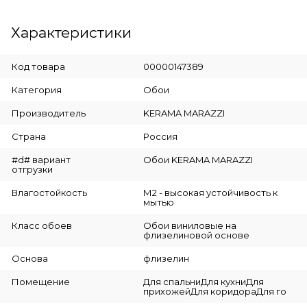
Характеристики
Код товара
00000147389
Категория
Обои
Производитель
KERAMA MARAZZI
Страна
Россия
#d# вариант
Обои KERAMA MARAZZI
отгрузки
Влагостойкость
М2 - высокая устойчивость к
мытью
Класс обоев
Обои виниловые на
флизелиновой основе
Основа
флизелин
Помещение
Для спальниДля кухниДля
прихожейДля коридораДля го