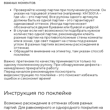
важных моментов.
Проверяйте номер партии при получении рулонов. Он
указан на торцевой этикетке (например: КМ 5001 А –
где «А» – это партия). Все рулоны одного артикула
должны быть из одной партии – это гарантирует
одинаковый оттенок. Иногда партия может
обозначаться двумя буквами или буквой и цифрой.
В случае если нет возможности подобрать нужное
количество одной партии, рекомендуем клеить
разные партии на противоположные стены комнаты
или в зонах, где свет падает на стены под разным
углом. В разных партиях возможны расхождения в
оттенках.
Обращайте внимание на этикетку, там указан способ
поклейки.
Важно: претензии по качеству принимаются только по
одному поклеенному рулону. При обнаружении дефекта –
немедленно прекратите работу.
Перед началом рекомендуем посмотреть
видеоинструкцию по поклейке – это поможет избежать
ошибок и сэкономит время!
Инструкция по поклейке
Возможно расхождение в оттенках обоев разных
партий. Для равномерного и однородного покрытия на