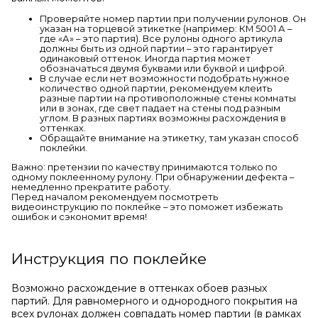
Проверяйте номер партии при получении рулонов. Он
указан на торцевой этикетке (например: КМ 5001 А –
где «А» – это партия). Все рулоны одного артикула
должны быть из одной партии – это гарантирует
одинаковый оттенок. Иногда партия может
обозначаться двумя буквами или буквой и цифрой.
В случае если нет возможности подобрать нужное
количество одной партии, рекомендуем клеить
разные партии на противоположные стены комнаты
или в зонах, где свет падает на стены под разным
углом. В разных партиях возможны расхождения в
оттенках.
Обращайте внимание на этикетку, там указан способ
поклейки.
Важно: претензии по качеству принимаются только по
одному поклеенному рулону. При обнаружении дефекта –
немедленно прекратите работу.
Перед началом рекомендуем посмотреть
видеоинструкцию по поклейке – это поможет избежать
ошибок и сэкономит время!
Инструкция по поклейке
Возможно расхождение в оттенках обоев разных
партий. Для равномерного и однородного покрытия на
всех рулонах должен совпадать номер партии (в рамках