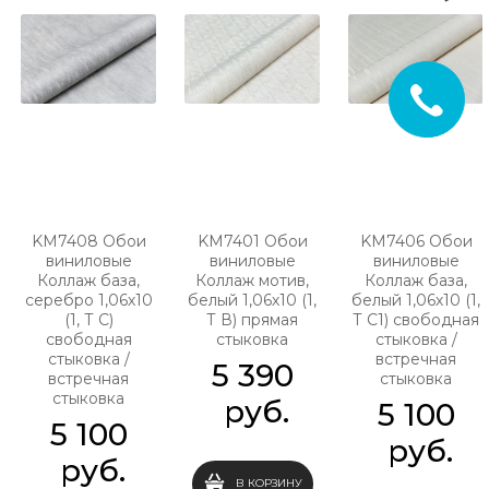
KM7408 Обои
KM7401 Обои
KM7406 Обои
виниловые
виниловые
виниловые
Коллаж база,
Коллаж мотив,
Коллаж база,
серебро 1,06х10
белый 1,06х10 (1,
белый 1,06х10 (1,
(1, Т C)
Т В) прямая
Т С1) свободная
свободная
стыковка
стыковка /
стыковка /
встречная
5 390
встречная
стыковка
стыковка
 руб.
5 100
5 100
 руб.
 руб.
В КОРЗИНУ