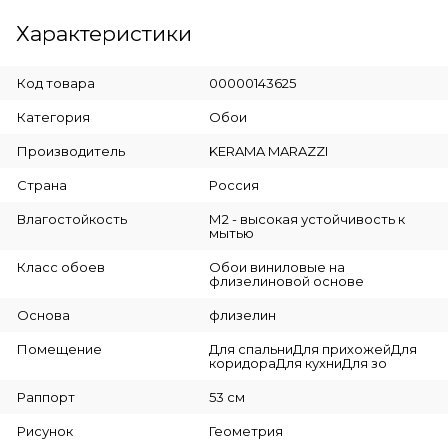
Характеристики
Код товара
00000143625
Категория
Обои
Производитель
KERAMA MARAZZI
Страна
Россия
Влагостойкость
М2 - высокая устойчивость к
мытью
Класс обоев
Обои виниловые на
флизелиновой основе
Основа
флизелин
Помещение
Для спальниДля прихожейДля
коридораДля кухниДля зо
Раппорт
53 см
Рисунок
Геометрия