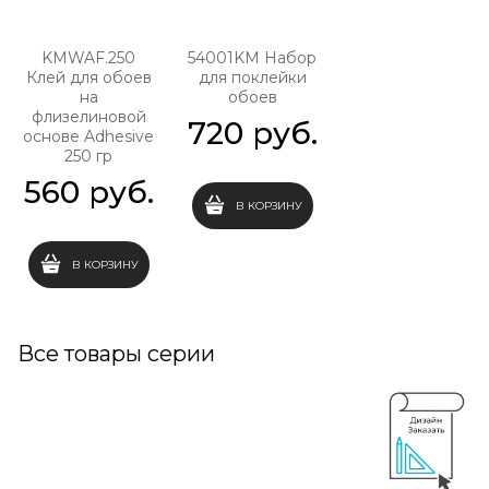
KMWAF.250
54001KM Набор
Клей для обоев
для поклейки
на
обоев
флизелиновой
720
 руб.
основе Adhesive
250 гр
560
 руб.
В КОРЗИНУ
В КОРЗИНУ
Все товары серии