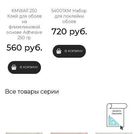
KMWAF.250
54001KM Набор
Клей для обоев
для поклейки
на
обоев
флизелиновой
720
 руб.
основе Adhesive
250 гр
560
 руб.
В КОРЗИНУ
В КОРЗИНУ
Все товары серии