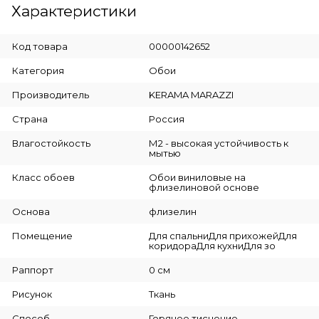
Характеристики
Код товара
00000142652
Категория
Обои
Производитель
KERAMA MARAZZI
Страна
Россия
Влагостойкость
М2 - высокая устойчивость к
мытью
Класс обоев
Обои виниловые на
флизелиновой основе
Основа
флизелин
Помещение
Для спальниДля прихожейДля
коридораДля кухниДля зо
Раппорт
0 см
Рисунок
Ткань
Способ
Горячее тиснение