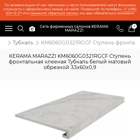
По независящим от нас причинам у части пользователей могут возникать
сложности с оформлением заказа на сайте. Позвоните по телефону
+7 (495)
204-12-27
или
закажите обратный звонок
, мы вам обязательно поможем!
Сеть фирменных салонов KERAMA
0
MARAZZI
ия
Тубкаль
KM6060G0321RGCF Ступень фронтальн
KERAMA MARAZZI KM6060G0321RGCF Ступень
фронтальная клееная Тубкаль белый матовый
обрезной 33x60x0,9