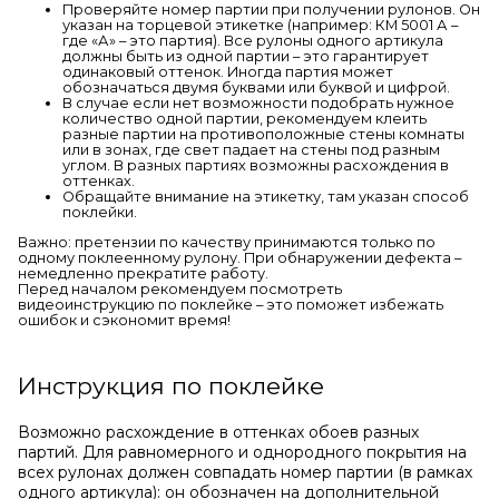
Проверяйте номер партии при получении рулонов. Он
указан на торцевой этикетке (например: КМ 5001 А –
где «А» – это партия). Все рулоны одного артикула
должны быть из одной партии – это гарантирует
одинаковый оттенок. Иногда партия может
обозначаться двумя буквами или буквой и цифрой.
В случае если нет возможности подобрать нужное
количество одной партии, рекомендуем клеить
разные партии на противоположные стены комнаты
или в зонах, где свет падает на стены под разным
углом. В разных партиях возможны расхождения в
оттенках.
Обращайте внимание на этикетку, там указан способ
поклейки.
Важно: претензии по качеству принимаются только по
одному поклеенному рулону. При обнаружении дефекта –
немедленно прекратите работу.
Перед началом рекомендуем посмотреть
видеоинструкцию по поклейке – это поможет избежать
ошибок и сэкономит время!
Инструкция по поклейке
Возможно расхождение в оттенках обоев разных
партий. Для равномерного и однородного покрытия на
всех рулонах должен совпадать номер партии (в рамках
одного артикула): он обозначен на дополнительной