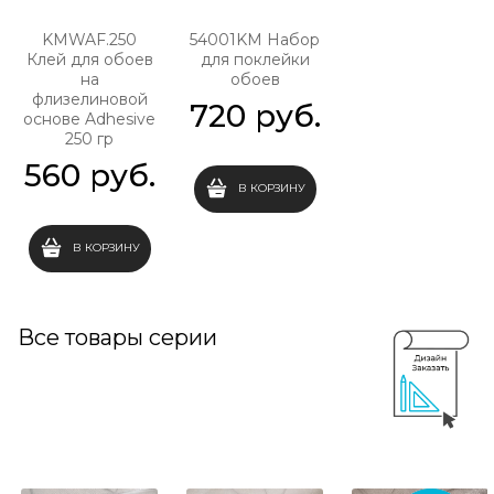
KMWAF.250
54001KM Набор
Клей для обоев
для поклейки
на
обоев
флизелиновой
720
 руб.
основе Adhesive
250 гр
560
 руб.
В КОРЗИНУ
В КОРЗИНУ
Все товары серии