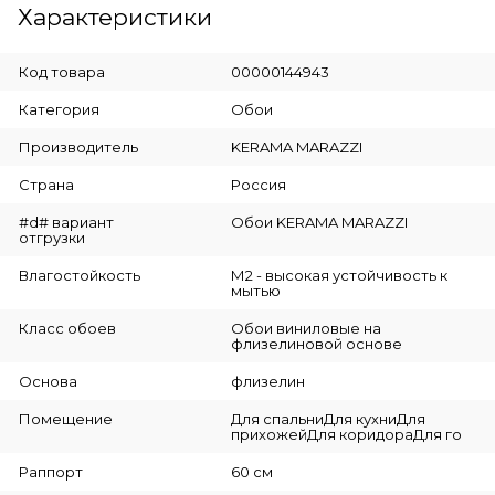
Характеристики
Код товара
00000144943
Категория
Обои
Производитель
KERAMA MARAZZI
Страна
Россия
#d# вариант
Обои KERAMA MARAZZI
отгрузки
Влагостойкость
М2 - высокая устойчивость к
мытью
Класс обоев
Обои виниловые на
флизелиновой основе
Основа
флизелин
Помещение
Для спальниДля кухниДля
прихожейДля коридораДля го
Раппорт
60 см