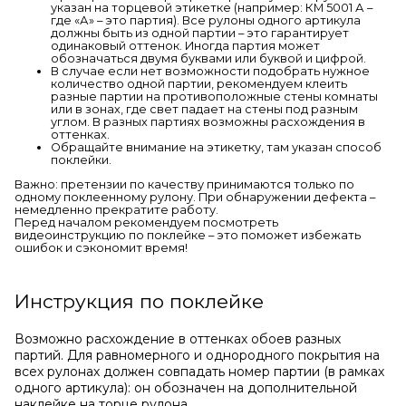
указан на торцевой этикетке (например: КМ 5001 А –
где «А» – это партия). Все рулоны одного артикула
должны быть из одной партии – это гарантирует
одинаковый оттенок. Иногда партия может
обозначаться двумя буквами или буквой и цифрой.
В случае если нет возможности подобрать нужное
количество одной партии, рекомендуем клеить
разные партии на противоположные стены комнаты
или в зонах, где свет падает на стены под разным
углом. В разных партиях возможны расхождения в
оттенках.
Обращайте внимание на этикетку, там указан способ
поклейки.
Важно: претензии по качеству принимаются только по
одному поклеенному рулону. При обнаружении дефекта –
немедленно прекратите работу.
Перед началом рекомендуем посмотреть
видеоинструкцию по поклейке – это поможет избежать
ошибок и сэкономит время!
Инструкция по поклейке
Возможно расхождение в оттенках обоев разных
партий. Для равномерного и однородного покрытия на
всех рулонах должен совпадать номер партии (в рамках
одного артикула): он обозначен на дополнительной
наклейке на торце рулона.