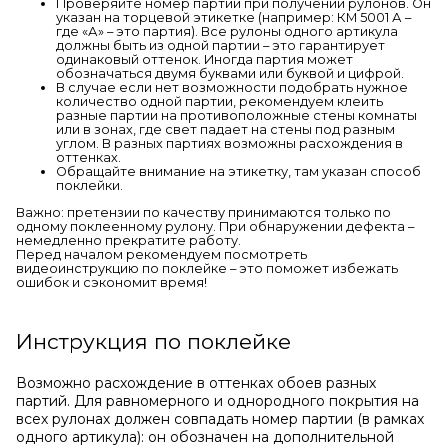
Проверяйте номер партии при получении рулонов. Он
указан на торцевой этикетке (например: КМ 5001 А –
где «А» – это партия). Все рулоны одного артикула
должны быть из одной партии – это гарантирует
одинаковый оттенок. Иногда партия может
обозначаться двумя буквами или буквой и цифрой.
В случае если нет возможности подобрать нужное
количество одной партии, рекомендуем клеить
разные партии на противоположные стены комнаты
или в зонах, где свет падает на стены под разным
углом. В разных партиях возможны расхождения в
оттенках.
Обращайте внимание на этикетку, там указан способ
поклейки.
Важно: претензии по качеству принимаются только по
одному поклеенному рулону. При обнаружении дефекта –
немедленно прекратите работу.
Перед началом рекомендуем посмотреть
видеоинструкцию по поклейке – это поможет избежать
ошибок и сэкономит время!
Инструкция по поклейке
Возможно расхождение в оттенках обоев разных
партий. Для равномерного и однородного покрытия на
всех рулонах должен совпадать номер партии (в рамках
одного артикула): он обозначен на дополнительной