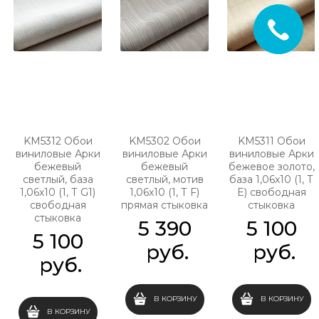
KM5312 Обои
KM5302 Обои
KM5311 Обои
виниловые Арки
виниловые Арки
виниловые Арки
бежевый
бежевый
бежевое золото,
светлый, база
светлый, мотив
база 1,06х10 (1, Т
1,06х10 (1, Т G1)
1,06х10 (1, Т F)
E) свободная
свободная
прямая стыковка
стыковка
стыковка
5 390
5 100
5 100
 руб.
 руб.
 руб.
В КОРЗИНУ
В КОРЗИНУ
В КОРЗИНУ