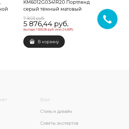
д
KM6012G0341R20 Портленд
KM8016G
ной
серый тёмный матовый
матовый
обрезной 60x119,5x2
4 69
7 803
 руб.
5 876,44
 руб.
выгода
1 926,56 руб.
или
24,69%
В 
В корзину
нет
Блог
Стиль и дизайн
Советы экспертов