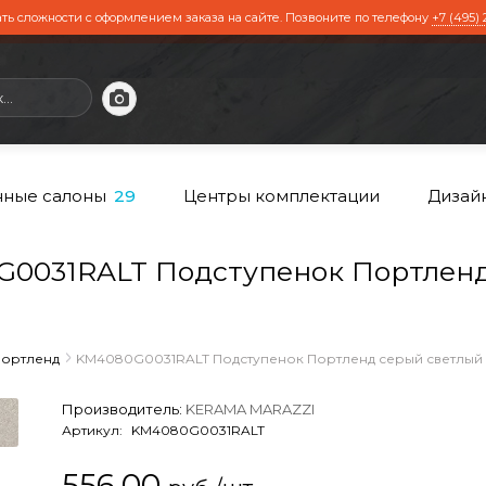
ть сложности с оформлением заказа на сайте. Позвоните по телефону
+7 (495) 
ные салоны
Центры комплектации
Дизай
29
0031RALT Подступенок Портленд
ортленд
KM4080G0031RALT Подступенок Портленд серый светлый 
Производитель:
KERAMA MARAZZI
Артикул:
KM4080G0031RALT
556,00