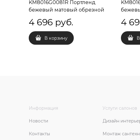
KM8016G0081R Портленд
KM8016
бежевый матовый обрезной
бежев
80x160x0,9
обрезн
4 696
 руб.
4 6
В корзину
В
Информация
Услуги салонов
Новости
Дизайн интерье
Контакты
Монтаж сантехн