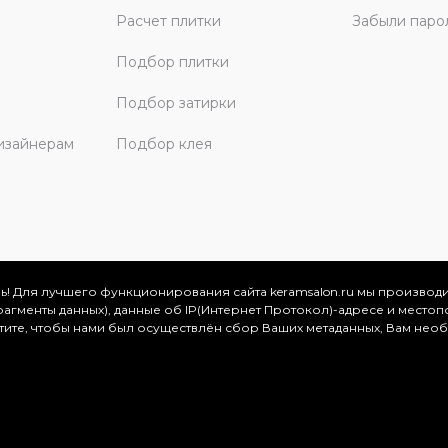
Расчет плитки
Забыли паро
Подбор плитки
Подбор затирки
изайнерам
Подбор клея
ь! Для лучшего функционирования сайта keramsalon.ru мы производ
фрагменты данных), данные об IP(Интернет Протокол)-адресе и местоп
скве и Московской области, 2026
отите, чтобы нами был осуществлён сбор Ваших метаданных, Вам нео
.
ация представлена на сайте в ознакомительных целях и ни
ртой, определяемой положениями Статьи 437 (2) Гражданског