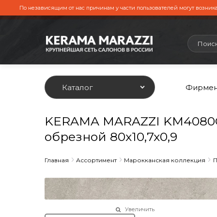
По независящим от нас причинам у части пользователей могут возника
Каталог
Фирмен
KERAMA MARAZZI KM4080G
обрезной 80x10,7x0,9
Главная
Ассортимент
Марокканская коллекция
П
Увеличить