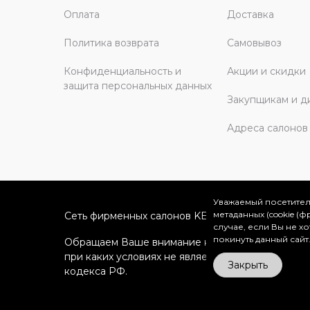
Оплата
Доставка
Политика возврата
Самовывоз
Конфиденциальность и
Акции и скидки
защита персональных данных
Закупщикам и д
Адреса салонов
Уважаемый посетител
метаданных (cookie (
Сеть фирменных салонов KERAMA MARAZZI в Мо
случае, если Вы не х
покинуть данный сайт
Обращаем Ваше внимание на то, что вся информ
при каких условиях не является публичной офе
Закрыть
кодекса РФ.