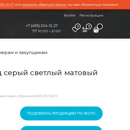
204-12-27
или
закажите обратный звонок
, мы вам обязательно поможем!
Войти
Регистрация
+7 (495) 204-12-27
0
0
7/7 10:00 – 21:00
нерам и закупщикам
 серый светлый матовый
матовый обрезной 80x10,7x0,9
ПОДОБРАТЬ ПРОДУКЦИЮ ПО ФОТО