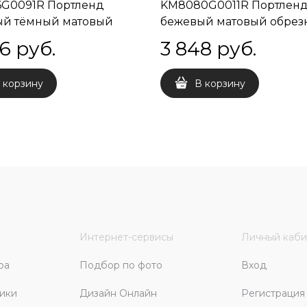
G0091R Портленд
KM8080G0011R Портлен
ый тёмный матовый
бежевый матовый обрез
ой 80x160x0,9
80x80x0,9
96
 руб.
3 848
 руб.
 корзину
В корзину
Интернет-сервисы
Личный каби
ра
Подбор по фото
Вход
ики
Дизайн Онлайн
Регистрация