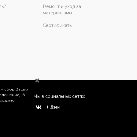
ль?
Ремонт и уход за
материалами
Сертификаты
им сбор Ваших
оложении). В
Мы в социальных сетях:
бходимо
о