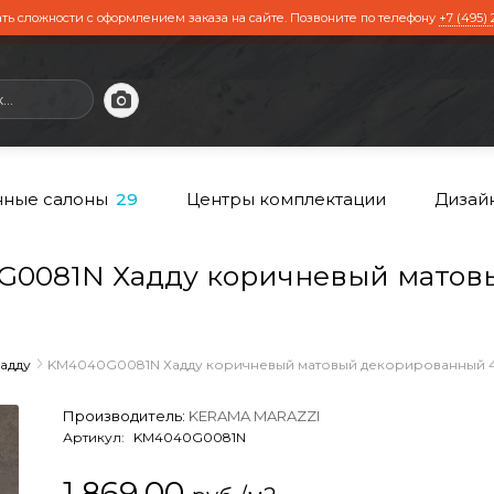
ть сложности с оформлением заказа на сайте. Позвоните по телефону
+7 (495) 
ные салоны
Центры комплектации
Дизай
29
0081N Хадду коричневый матов
адду
KM4040G0081N Хадду коричневый матовый декорированный 40
Производитель:
KERAMA MARAZZI
Артикул:
KM4040G0081N
1 869,00