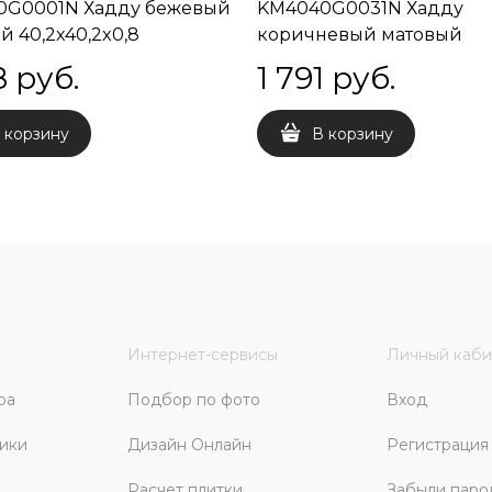
0G0001N Хадду бежевый
KM4040G0031N Хадду
й 40,2x40,2x0,8
коричневый матовый
40,2x40,2x0,8
8
 руб.
1 791
 руб.
 корзину
В корзину
Интернет-сервисы
Личный каби
ра
Подбор по фото
Вход
ики
Дизайн Онлайн
Регистрация
Расчет плитки
Забыли паро