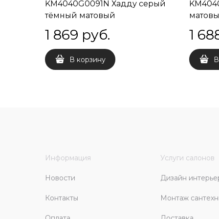
KM4040G0091N Хадду серый
KM404
тёмный матовый
матовы
декорированный 40,2x40,2x0,8
1 869
 руб.
1 68
В корзину
В
Информация
Услуги салонов
Новости
Дизайн интерье
Контакты
Монтаж сантехн
Оплата
Доставка