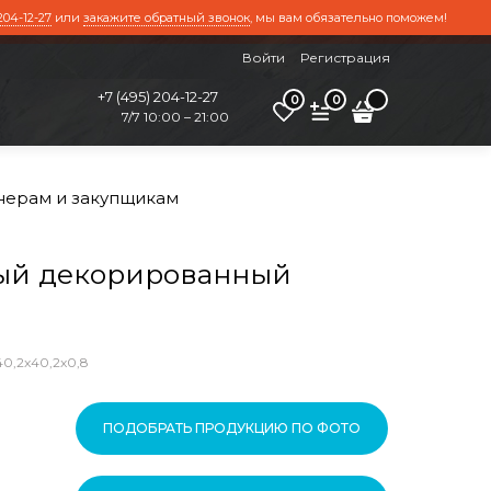
204-12-27
или
закажите обратный звонок
, мы вам обязательно поможем!
Войти
Регистрация
+7 (495) 204-12-27
0
0
7/7 10:00 – 21:00
нерам и закупщикам
ый декорированный
,2x40,2x0,8
ПОДОБРАТЬ ПРОДУКЦИЮ ПО ФОТО