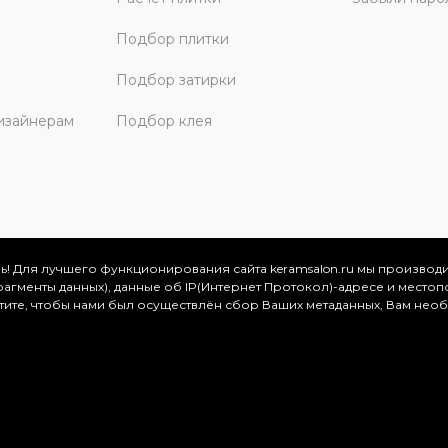
Подбор плитки
Подбор затирки
изайнерам
Подбор клея
ь! Для лучшего функционирования сайта keramsalon.ru мы производ
фрагменты данных), данные об IP(Интернет Протокол)-адресе и местоп
скве и Московской области, 2026
отите, чтобы нами был осуществлён сбор Ваших метаданных, Вам нео
.
ация представлена на сайте в ознакомительных целях и ни
ртой, определяемой положениями Статьи 437 (2) Гражданског