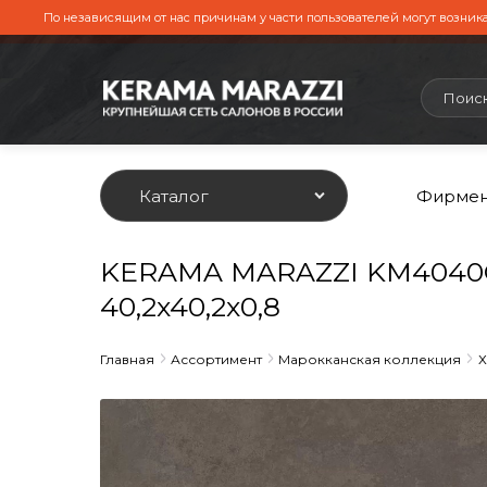
По независящим от нас причинам у части пользователей могут возника
Каталог
Фирмен
KERAMA MARAZZI KM4040G
40,2x40,2x0,8
Главная
Ассортимент
Марокканская коллекция
Х