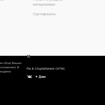
материалами
Сертификаты
им сбор Ваших
оложении). В
Мы в социальных сетях:
бходимо
о