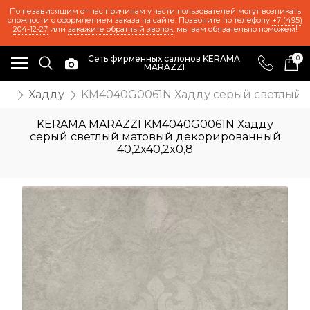
По независящим от нас причинам у части пользователей могут возникать
сложности с оформлением заказа на сайте. Позвоните по телефону
+7 (495)
204-12-27
или
закажите обратный звонок
, мы вам обязательно поможем!
Сеть фирменных салонов KERAMA
0
MARAZZI
ия
Хадду
KM4040G0061N Хадду серый светлый м
KERAMA MARAZZI KM4040G0061N Хадду
серый светлый матовый декорированный
40,2x40,2x0,8