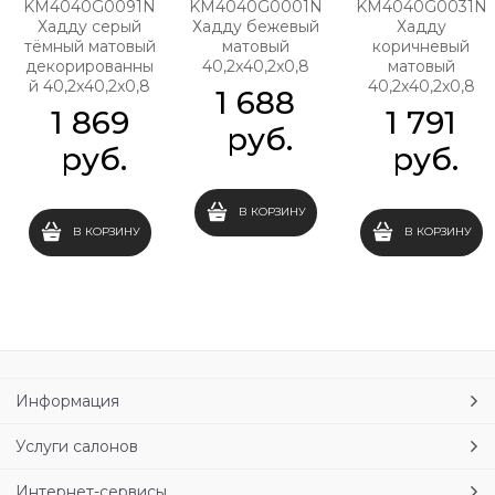
KM4040G0091N
KM4040G0001N
KM4040G0031N
Хадду серый
Хадду бежевый
Хадду
тёмный матовый
матовый
коричневый
декорированны
40,2x40,2x0,8
матовый
й 40,2x40,2x0,8
40,2x40,2x0,8
1 688
1 869
1 791
 руб.
 руб.
 руб.
В КОРЗИНУ
В КОРЗИНУ
В КОРЗИНУ
Информация
Услуги салонов
Интернет-сервисы