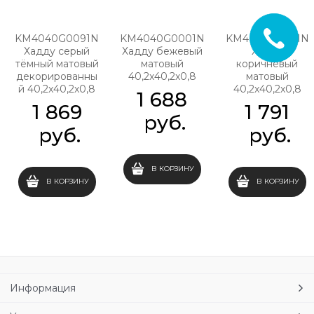
KM4040G0091N
KM4040G0001N
KM4040G0031N
Хадду серый
Хадду бежевый
Хадду
тёмный матовый
матовый
коричневый
декорированны
40,2x40,2x0,8
матовый
й 40,2x40,2x0,8
40,2x40,2x0,8
1 688
1 869
1 791
 руб.
 руб.
 руб.
В КОРЗИНУ
В КОРЗИНУ
В КОРЗИНУ
Информация