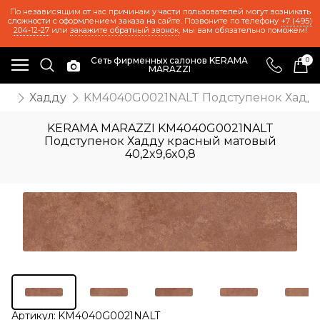
По независящим от нас причинам у части пользователей могут возникать
сложности с оформлением заказа на сайте. Позвоните по телефону
+7 (495)
204-12-27
или
закажите обратный звонок
, мы вам обязательно поможем!
Сеть фирменных салонов KERAMA
0
MARAZZI
ия
Хадду
KM4040G0021NALT Подступенок Хадду 
KERAMA MARAZZI KM4040G0021NALT
Подступенок Хадду красный матовый
40,2x9,6x0,8
Артикул:
KM4040G0021NALT