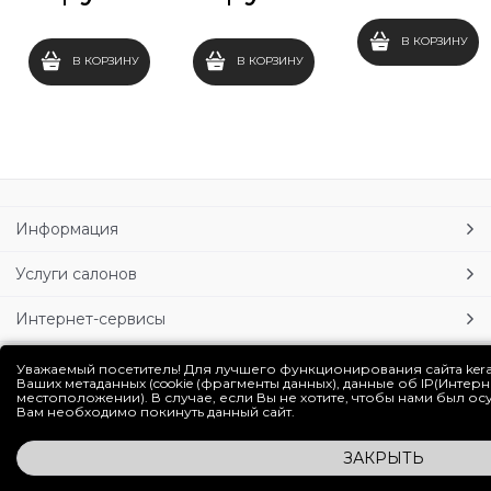
В КОРЗИНУ
В КОРЗИНУ
В КОРЗИНУ
Информация
Услуги салонов
Интернет-сервисы
Личный кабинет
Уважаемый посетитель! Для лучшего функционирования сайта ker
Ваших метаданных (cookie (фрагменты данных), данные об IP(Интер
местоположении). В случае, если Вы не хотите, чтобы нами был о
Блог
Вам необходимо покинуть данный сайт.
ЗАКРЫТЬ
Полная версия сайта