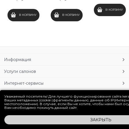
В КОРЗИНУ
В КОРЗИНУ
В КОРЗИНУ
Информация
Услуги салонов
Интернет-сервисы
Личный кабинет
Уважаемый посетитель! Для лучшего функционирования сайта ker
Ваших метаданных (cookie (фрагменты данных), данные об IP(Интер
местоположении). В случае, если Вы не хотите, чтобы нами был о
Блог
Вам необходимо покинуть данный сайт.
ЗАКРЫТЬ
Полная версия сайта