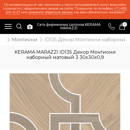
По независящим от нас причинам у части пользователей могут возникать
сложности с оформлением заказа на сайте. Позвоните по телефону
+7 (495)
204-12-27
или
закажите обратный звонок
, мы вам обязательно поможем!
Сеть фирменных салонов KERAMA
0
MARAZZI
ия
Монтиони
ID135 Декор Монтиони наборный м
KERAMA MARAZZI ID135 Декор Монтиони
наборный матовый 3 30x30x0,9