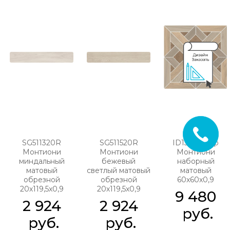
SG511320R
SG511520R
ID132 Декор
Монтиони
Монтиони
Монтиони
миндальный
бежевый
наборный
матовый
светлый матовый
матовый
обрезной
обрезной
60x60x0,9
20х119,5x0,9
20х119,5x0,9
9 480
2 924
2 924
 руб.
 руб.
 руб.