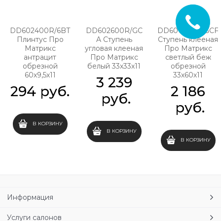
DD602400R/6BT
DD602600R/GC
DD601800R/GCF
Плинтус Про
A Ступень
Ступень клееная
Матрикс
угловая клееная
Про Матрикс
антрацит
Про Матрикс
светлый беж
обрезной
белый 33х33х11
обрезной
60х9,5х11
33х60х11
3 239
294
 руб.
2 186
 руб.
 руб.
В КОРЗИНУ
В КОРЗИНУ
В КОРЗИНУ
Информация
Услуги салонов