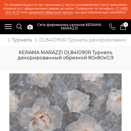
По независящим от нас причинам у части пользователей могут возникать
сложности с оформлением заказа на сайте. Позвоните по телефону
+7 (495)
204-12-27
или
закажите обратный звонок
, мы вам обязательно поможем!
Сеть фирменных салонов KERAMA
0
MARAZZI
же
Турнель
DL841090R Турнель декорированный
KERAMA MARAZZI DL841090R Турнель
декорированный обрезной 80x80x0,9