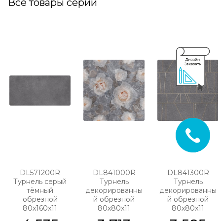
Все товары серии
DL571200R
DL841000R
DL841300R
Турнель серый
Турнель
Турнель
тёмный
декорированны
декорированны
обрезной
й обрезной
й обрезной
80х160х11
80х80х11
80х80х11